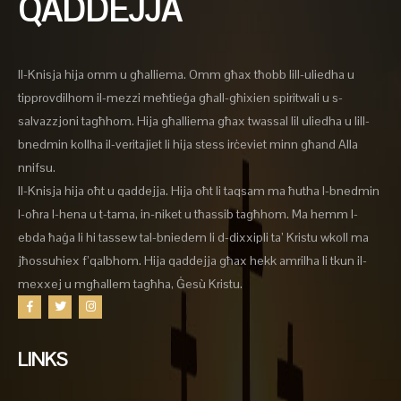
QADDEJJA
Il-Knisja hija omm u għalliema. Omm għax tħobb lill-uliedha u
tipprovdilhom il-mezzi meħtieġa għall-għixien spiritwali u s-
salvazzjoni tagħhom. Hija għalliema għax twassal lil uliedha u lill-
bnedmin kollha il-veritajiet li hija stess irċeviet minn għand Alla
nnifsu.
Il-Knisja hija oħt u qaddejja. Hija oħt li taqsam ma ħutha l-bnedmin
l-oħra l-hena u t-tama, in-niket u tħassib tagħhom. Ma hemm l-
ebda ħaġa li hi tassew tal-bniedem li d-dixxipli ta’ Kristu wkoll ma
jħossuhiex f’qalbhom. Hija qaddejja għax hekk amrilha li tkun il-
mexxej u mgħallem tagħha, Ġesù Kristu.
LINKS