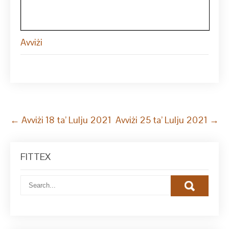
Avviżi
Post
←
Avviżi 18 ta’ Lulju 2021
Avviżi 25 ta’ Lulju 2021
→
navigation
FITTEX