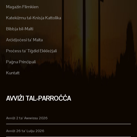
Magażin Flimkien
Katekiżmu tal-Knisja Kattolika
Bibbja bil-Malti
Arċidjoċesi ta’ Malta
Proċess ta’ Tiġdid Ekkleżjali
Paġna Prinċipali
Kuntatt
AVVIŻI TAL-PARROĊĊA
Avviżi 2 ta’ Awwissu 2026
Avviżi 26 ta’ Lulju 2026