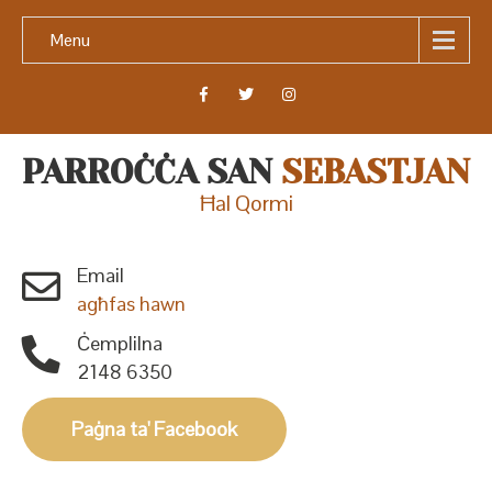
Menu
PARROĊĊA SAN
SEBASTJAN
Ħal Qormi
Email
agħfas hawn
Ċemplilna
2148 6350
Paġna ta' Facebook