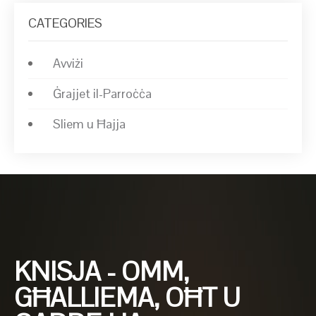
CATEGORIES
Avviżi
Ġrajjet il-Parroċċa
Sliem u Ħajja
KNISJA - OMM,
GĦALLIEMA, OĦT U