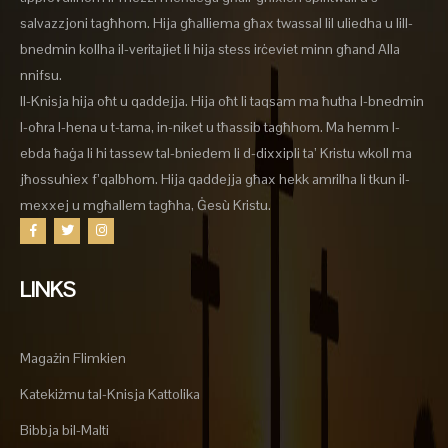
salvazzjoni tagħhom. Hija għalliema għax twassal lil uliedha u lill-
bnedmin kollha il-veritajiet li hija stess irċeviet minn għand Alla
nnifsu.
Il-Knisja hija oħt u qaddejja. Hija oħt li taqsam ma ħutha l-bnedmin
l-oħra l-hena u t-tama, in-niket u tħassib tagħhom. Ma hemm l-
ebda ħaġa li hi tassew tal-bniedem li d-dixxipli ta’ Kristu wkoll ma
jħossuhiex f’qalbhom. Hija qaddejja għax hekk amrilha li tkun il-
mexxej u mgħallem tagħha, Ġesù Kristu.
LINKS
Magażin Flimkien
Katekiżmu tal-Knisja Kattolika
Bibbja bil-Malti