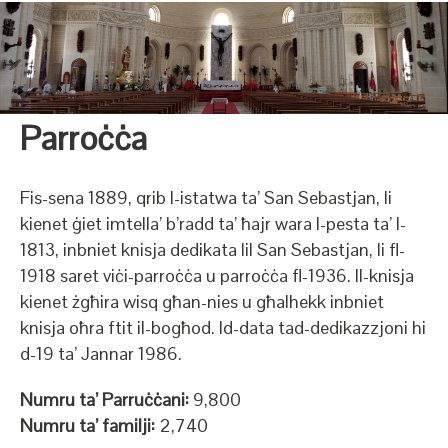
Parroċċa
Fis-sena 1889, qrib l-istatwa ta’ San Sebastjan, li
kienet ġiet imtella’ b’radd ta’ ħajr wara l-pesta ta’ l-
1813, inbniet knisja dedikata lil San Sebastjan, li fl-
1918 saret viċi-parroċċa u parroċċa fl-1936. Il-knisja
kienet żgħira wisq għan-nies u għalhekk inbniet
knisja oħra ftit il-bogħod. Id-data tad-dedikazzjoni hi
d-19 ta’ Jannar 1986.
Numru ta’ Parruċċani:
9,800
Numru ta’ familji:
2,740