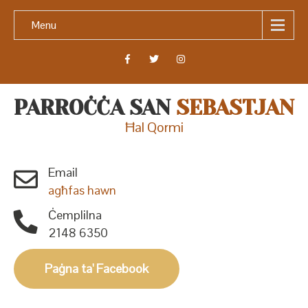
Menu
PARROĊĊA SAN
SEBASTJAN
Ħal Qormi
Email
agħfas hawn
Ċemplilna
2148 6350
Paġna ta' Facebook