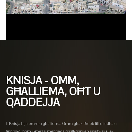
KNISJA - OMM,
GĦALLIEMA, OĦT U
QADDEJJA
Il-Knisja hija omm u għalliema. Omm għax tħobb lill-uliedha u
tipprovdilhom il-mezzi meħtieġa għall-għixien spiritwali u s-