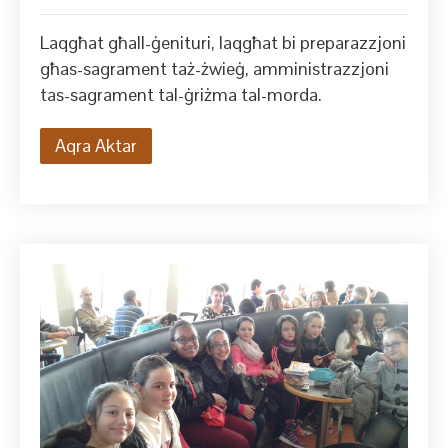
Laqgħat għall-ġenituri, laqgħat bi preparazzjoni
għas-sagrament taż-żwieġ, amministrazzjoni
tas-sagrament tal-ġriżma tal-morda.
Aqra Aktar