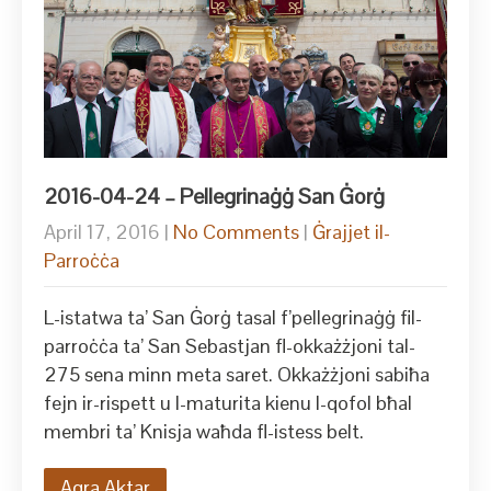
2016-04-24 – Pellegrinaġġ San Ġorġ
April 17, 2016
|
No Comments
|
Ġrajjet il-
Parroċċa
L-istatwa ta’ San Ġorġ tasal f’pellegrinaġġ fil-
parroċċa ta’ San Sebastjan fl-okkażżjoni tal-
275 sena minn meta saret. Okkażżjoni sabiħa
fejn ir-rispett u l-maturita kienu l-qofol bħal
membri ta’ Knisja waħda fl-istess belt.
Aqra Aktar