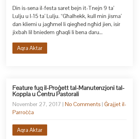
Din is-sena il-festa saret bejn it-Tnejn 9 ta’
Lulju u l-15 ta’ Lulju. “Għalhekk, kull min jisma’
dan kliemi u jagħmel li qiegħed ngħid jien, isir
jixbah lil bniedem għaqli li bena daru…
Aqra Aktar
Feature fuq il-Proġett tal-Manutenzjoni tal-
Koppla u Ċentru Pastorali
November 27, 2017
|
No Comments
|
Ġrajjet il-
Parroċċa
Aqra Aktar