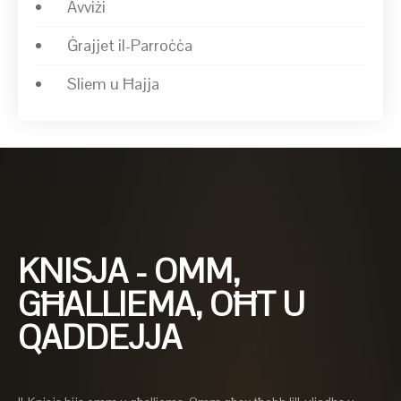
Avviżi
Ġrajjet il-Parroċċa
Sliem u Ħajja
KNISJA - OMM,
GĦALLIEMA, OĦT U
QADDEJJA