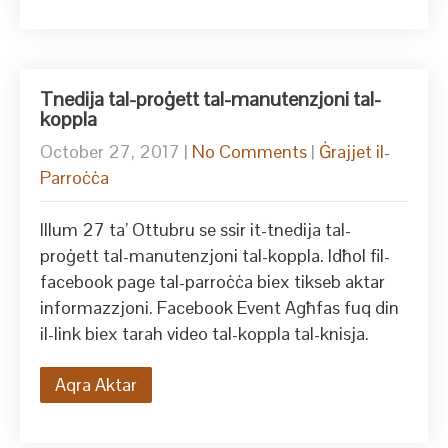
Tnedija tal-proġett tal-manutenzjoni tal-
koppla
October 27, 2017
|
No Comments
|
Ġrajjet il-
Parroċċa
Illum 27 ta’ Ottubru se ssir it-tnedija tal-
proġett tal-manutenzjoni tal-koppla. Idħol fil-
facebook page tal-parroċċa biex tikseb aktar
informazzjoni. Facebook Event Agħfas fuq din
il-link biex tarah video tal-koppla tal-knisja.
Aqra Aktar