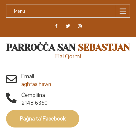
Menu
PARROĊĊA SAN
SEBASTJAN
Ħal Qormi
Email
agħfas hawn
Ċemplilna
2148 6350
Paġna ta' Facebook