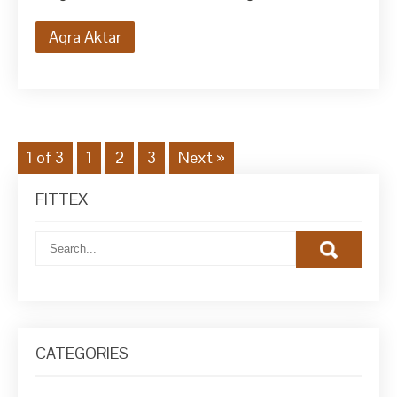
Aqra Aktar
1 of 3
1
2
3
Next »
FITTEX
CATEGORIES