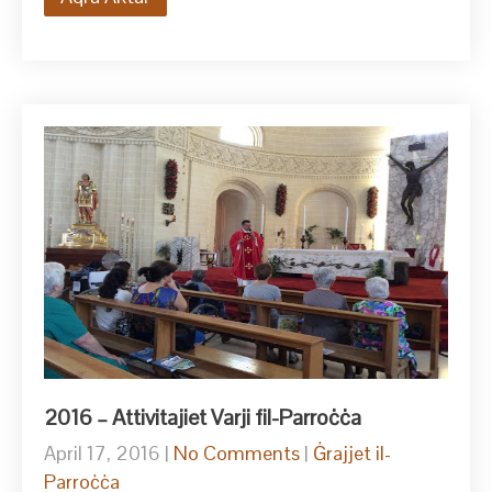
2016 – Attivitajiet Varji fil-Parroċċa
April 17, 2016
|
No Comments
|
Ġrajjet il-
Parroċċa