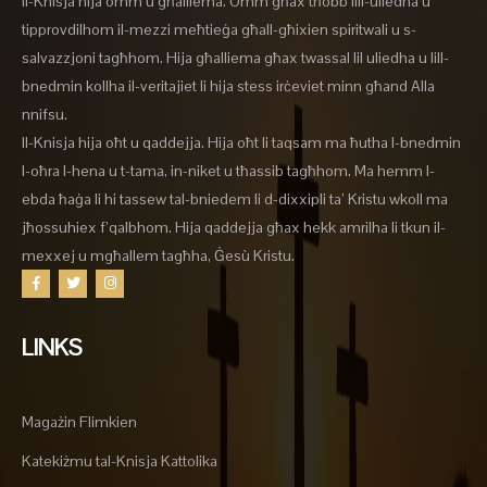
Il-Knisja hija omm u għalliema. Omm għax tħobb lill-uliedha u
tipprovdilhom il-mezzi meħtieġa għall-għixien spiritwali u s-
salvazzjoni tagħhom. Hija għalliema għax twassal lil uliedha u lill-
bnedmin kollha il-veritajiet li hija stess irċeviet minn għand Alla
nnifsu.
Il-Knisja hija oħt u qaddejja. Hija oħt li taqsam ma ħutha l-bnedmin
l-oħra l-hena u t-tama, in-niket u tħassib tagħhom. Ma hemm l-
ebda ħaġa li hi tassew tal-bniedem li d-dixxipli ta’ Kristu wkoll ma
jħossuhiex f’qalbhom. Hija qaddejja għax hekk amrilha li tkun il-
mexxej u mgħallem tagħha, Ġesù Kristu.
LINKS
Magażin Flimkien
Katekiżmu tal-Knisja Kattolika