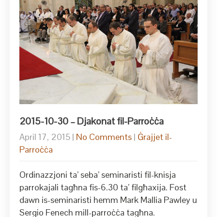
2015-10-30 – Djakonat fil-Parroċċa
April 17, 2015
|
No Comments
|
Ġrajjet il-
Parroċċa
Ordinazzjoni ta’ seba’ seminaristi fil-knisja
parrokajali tagħna fis-6.30 ta’ filgħaxija. Fost
dawn is-seminaristi hemm Mark Mallia Pawley u
Sergio Fenech mill-parroċċa tagħna.