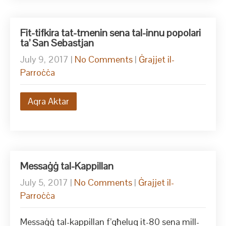
Fit-tifkira tat-tmenin sena tal-innu popolari
ta’ San Sebastjan
July 9, 2017
|
No Comments
|
Ġrajjet il-
Parroċċa
Aqra Aktar
Messaġġ tal-Kappillan
July 5, 2017
|
No Comments
|
Ġrajjet il-
Parroċċa
Messaġġ tal-kappillan f’għeluq it-80 sena mill-