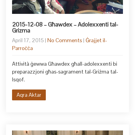
2015-12-08 – Għawdex – Adolexxenti tal-
Grizma
April 17, 2015
|
No Comments
|
Ġrajjet il-
Parroċċa
Attività ġewwa Għawdex għall-adolexxenti bi
preparazzjoni għas-sagrament tal-Griżma tal-
Isqof.
Aqra Aktar