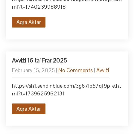
ml?t=1740239988918
Aqra Aktar
Avviżi 16 ta’ Frar 2025
February 15, 2025
|
No Comments
|
Avviżi
https://sh1.sendinblue.com/3g67lb57qf9pfe.ht
ml?t=1739625962131
Aqra Aktar