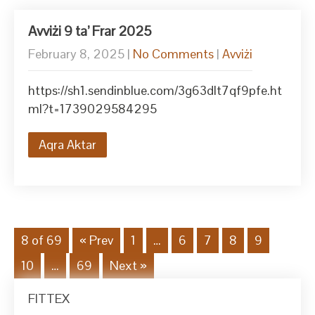
Avviżi 9 ta’ Frar 2025
February 8, 2025
|
No Comments
|
Avviżi
https://sh1.sendinblue.com/3g63dlt7qf9pfe.ht
ml?t=1739029584295
Aqra Aktar
8 of 69
« Prev
1
…
6
7
8
9
10
…
69
Next »
FITTEX