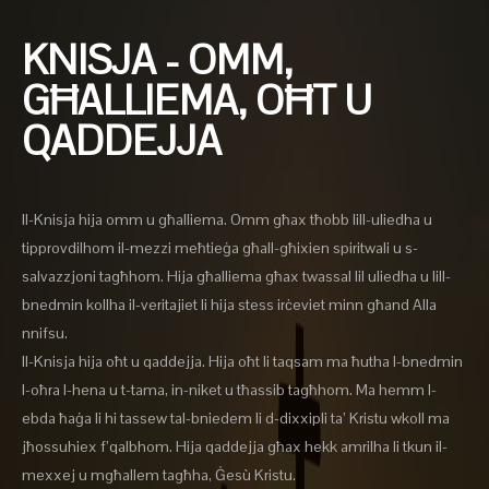
KNISJA - OMM,
GĦALLIEMA, OĦT U
QADDEJJA
Il-Knisja hija omm u għalliema. Omm għax tħobb lill-uliedha u
tipprovdilhom il-mezzi meħtieġa għall-għixien spiritwali u s-
salvazzjoni tagħhom. Hija għalliema għax twassal lil uliedha u lill-
bnedmin kollha il-veritajiet li hija stess irċeviet minn għand Alla
nnifsu.
Il-Knisja hija oħt u qaddejja. Hija oħt li taqsam ma ħutha l-bnedmin
l-oħra l-hena u t-tama, in-niket u tħassib tagħhom. Ma hemm l-
ebda ħaġa li hi tassew tal-bniedem li d-dixxipli ta’ Kristu wkoll ma
jħossuhiex f’qalbhom. Hija qaddejja għax hekk amrilha li tkun il-
mexxej u mgħallem tagħha, Ġesù Kristu.