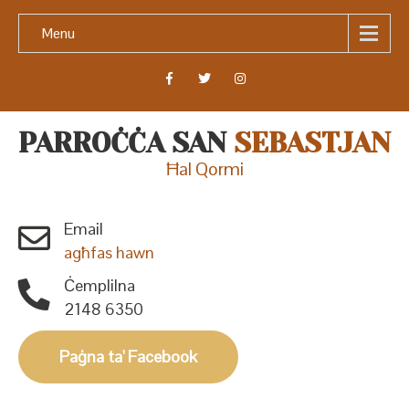
Menu
PARROĊĊA SAN
SEBASTJAN
Ħal Qormi
Email
agħfas hawn
Ċemplilna
2148 6350
Paġna ta' Facebook