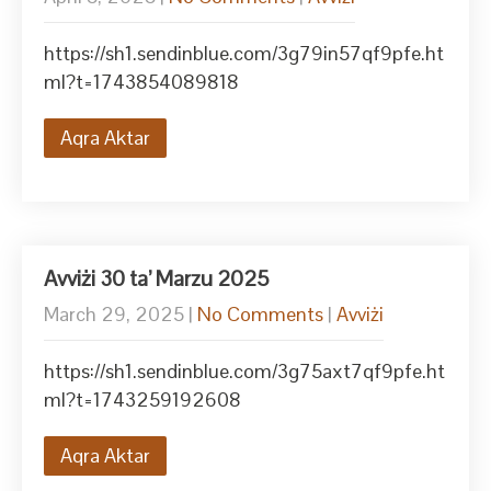
https://sh1.sendinblue.com/3g79in57qf9pfe.ht
ml?t=1743854089818
Aqra Aktar
Avviżi 30 ta’ Marzu 2025
March 29, 2025
|
No Comments
|
Avviżi
https://sh1.sendinblue.com/3g75axt7qf9pfe.ht
ml?t=1743259192608
Aqra Aktar