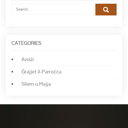
CATEGORIES
Avviżi
Ġrajjet il-Parroċċa
Sliem u Ħajja