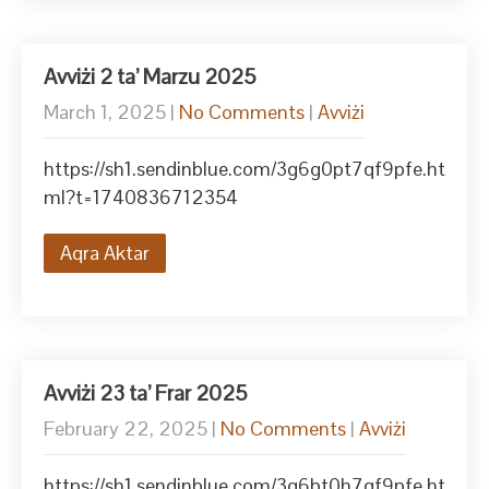
Avviżi 2 ta’ Marzu 2025
March 1, 2025
|
No Comments
|
Avviżi
https://sh1.sendinblue.com/3g6g0pt7qf9pfe.ht
ml?t=1740836712354
Aqra Aktar
Avviżi 23 ta’ Frar 2025
February 22, 2025
|
No Comments
|
Avviżi
https://sh1.sendinblue.com/3g6bt0h7qf9pfe.ht