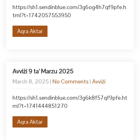
https://sh1.sendinblue.com/3g6og4h7qf9pfe.h
tml?t=1742057553950
Aqra Aktar
Avviżi 9 ta’ Marzu 2025
March 8, 2025
|
No Comments
|
Avviżi
https://sh1.sendinblue.com/3g6k8f57qf9pfe.ht
ml?t=1741444851270
Aqra Aktar