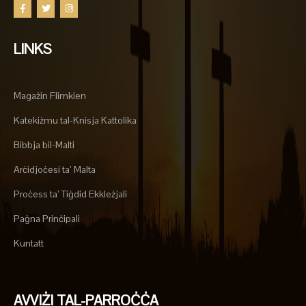
LINKS
Magażin Flimkien
Katekiżmu tal-Knisja Kattolika
Bibbja bil-Malti
Arċidjoċesi ta’ Malta
Proċess ta’ Tiġdid Ekkleżjali
Paġna Prinċipali
Kuntatt
AVVIŻI TAL-PARROĊĊA