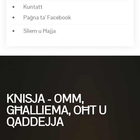
Kuntatt
Paġna ta’ Facebook
Sliem u Ħajja
KNISJA - OMM,
GĦALLIEMA, OĦT U
QADDEJJA