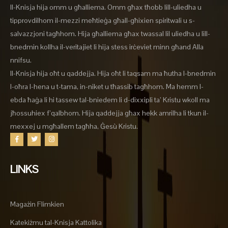
Il-Knisja hija omm u għalliema. Omm għax tħobb lill-uliedha u
tipprovdilhom il-mezzi meħtieġa għall-għixien spiritwali u s-
salvazzjoni tagħhom. Hija għalliema għax twassal lil uliedha u lill-
bnedmin kollha il-veritajiet li hija stess irċeviet minn għand Alla
nnifsu.
Il-Knisja hija oħt u qaddejja. Hija oħt li taqsam ma ħutha l-bnedmin
l-oħra l-hena u t-tama, in-niket u tħassib tagħhom. Ma hemm l-
ebda ħaġa li hi tassew tal-bniedem li d-dixxipli ta’ Kristu wkoll ma
jħossuhiex f’qalbhom. Hija qaddejja għax hekk amrilha li tkun il-
mexxej u mgħallem tagħha, Ġesù Kristu.
LINKS
Magażin Flimkien
Katekiżmu tal-Knisja Kattolika