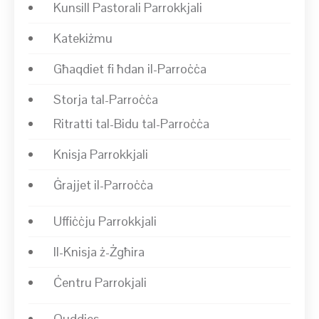
Kunsill Pastorali Parrokkjali
Katekiżmu
Għaqdiet fi ħdan il-Parroċċa
Storja tal-Parroċċa
Ritratti tal-Bidu tal-Parroċċa
Knisja Parrokkjali
Ġrajjet il-Parroċċa
Uffiċċju Parrokkjali
Il-Knisja ż-Żgħira
Ċentru Parrokjali
Quddies