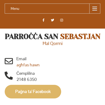
Menu
PARROĊĊA SAN
SEBASTJAN
Ħal Qormi
Email
agħfas hawn
Ċemplilna
2148 6350
Paġna ta' Facebook