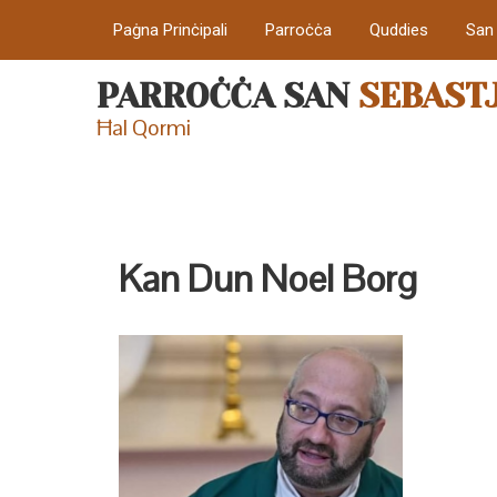
Paġna Prinċipali
Parroċċa
Quddies
San
PARROĊĊA SAN
SEBAST
Ħal Qormi
Kan Dun Noel Borg