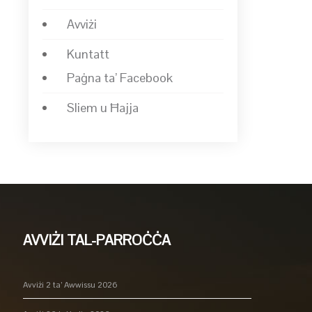
Avviżi
Kuntatt
Paġna ta’ Facebook
Sliem u Ħajja
AVVIŻI TAL-PARROĊĊA
Avviżi 2 ta’ Awwissu 2026