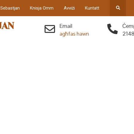
 Sebastjan
Knisja Omm
Avviżi
Kuntatt
JAN
Email
Ċemp
agħfas hawn
2148