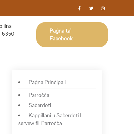
lilna
Paġna ta'
 6350
Facebook
Paġna Prinċipali
Parroċċa
Saċerdoti
Kappillani u Saċerdoti li
servew fil-Parroċċa