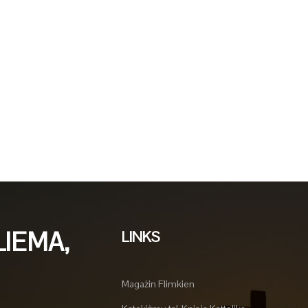
LIEMA,
LINKS
Magażin Flimkien