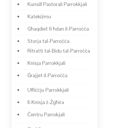
Kunsill Pastorali Parrokkjali
Katekiżmu
Għaqdiet fi ħdan il-Parroċċa
Storja tal-Parroċċa
Ritratti tal-Bidu tal-Parroċċa
Knisja Parrokkjali
Ġrajjet il-Parroċċa
Uffiċċju Parrokkjali
Il-Knisja ż-Żgħira
Ċentru Parrokjali