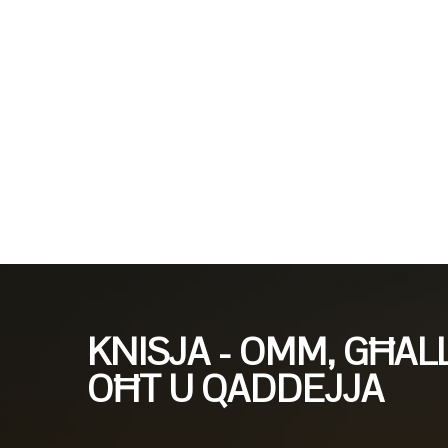
KNISJA - OMM, GĦAL
OĦT U QADDEJJA