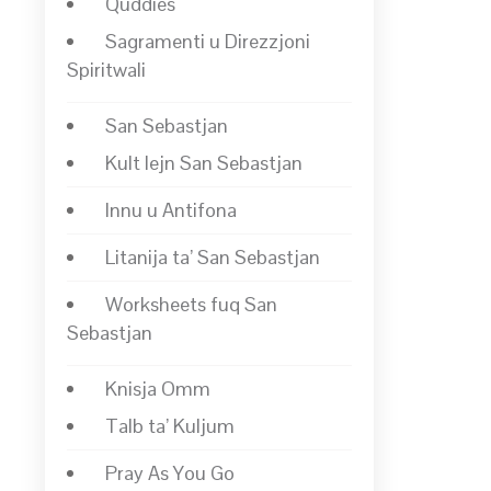
Quddies
Sagramenti u Direzzjoni
Spiritwali
San Sebastjan
Kult lejn San Sebastjan
Innu u Antifona
Litanija ta’ San Sebastjan
Worksheets fuq San
Sebastjan
Knisja Omm
Talb ta’ Kuljum
Pray As You Go