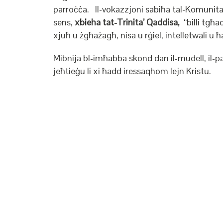
parroċċa. Il-vokazzjoni sabiħa tal-Komunita’ t
sens,
xbieha tat-Trinita’ Qaddisa,
“billi tgħa
xjuħ u żgħażagħ, nisa u rġiel, intelletwali u ħ
Mibnija bl-imħabba skond dan il-mudell, il-
jeħtieġu li xi ħadd iressaqhom lejn Kristu.