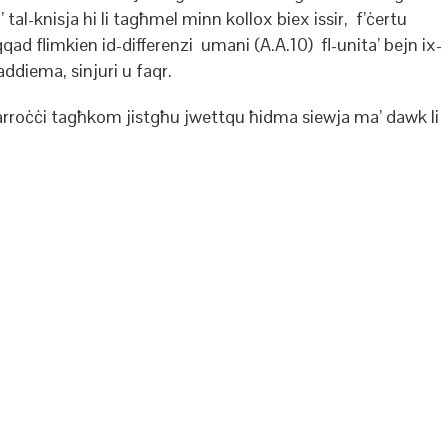
al-knisja hi li tagħmel minn kollox biex issir, f’ċertu
qqad flimkien id-differenzi umani (A.A.10) fl-unita’ bejn ix-
addiema, sinjuri u faqr.
parroċċi tagħkom jistgħu jwettqu ħidma siewja ma’ dawk li