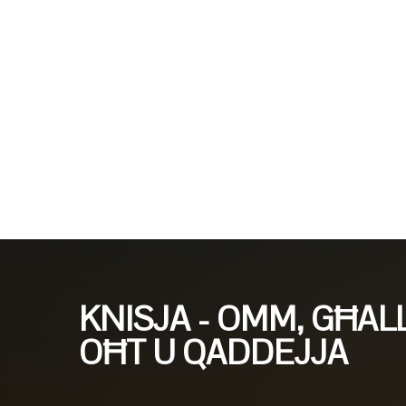
KNISJA - OMM, GĦAL
OĦT U QADDEJJA