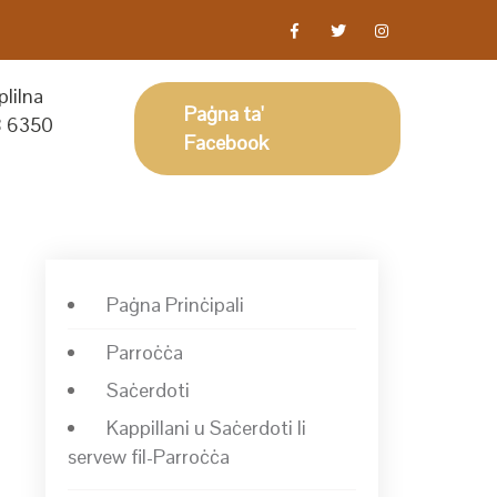
lilna
Paġna ta'
 6350
Facebook
Paġna Prinċipali
Parroċċa
Saċerdoti
Kappillani u Saċerdoti li
servew fil-Parroċċa