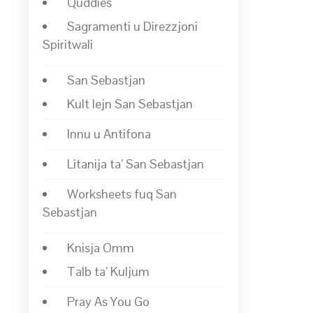
Quddies
Sagramenti u Direzzjoni
Spiritwali
San Sebastjan
Kult lejn San Sebastjan
Innu u Antifona
Litanija ta’ San Sebastjan
Worksheets fuq San
Sebastjan
Knisja Omm
Talb ta’ Kuljum
Pray As You Go