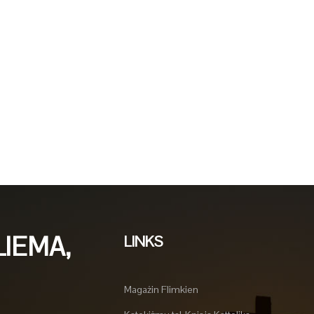
LIEMA,
LINKS
Magażin Flimkien