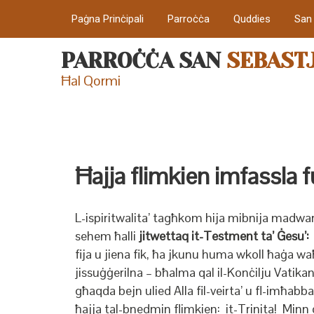
Paġna Prinċipali
Parroċċa
Quddies
San
PARROĊĊA SAN
SEBAST
Ħal Qormi
Ħajja flimkien imfassla f
L-ispiritwalita’ tagħkom hija mibnija madwar
sehem ħalli
jitwettaq it-Testment ta’ Ġesu’
fija u jiena fik, ħa jkunu huma wkoll ħaġa waħ
jissuġġerilna – bħalma qal il-Konċilju Vatika
għaqda bejn ulied Alla fil-veirta’ u fl-imħabb
ħajja tal-bnedmin flimkien: it-Trinita! Minn