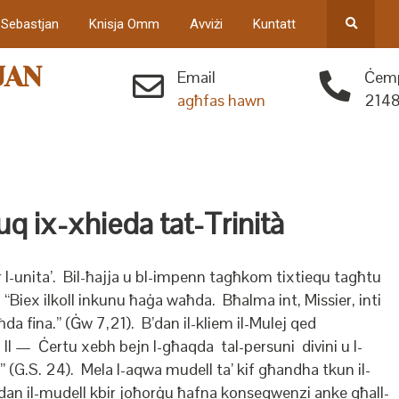
 Sebastjan
Knisja Omm
Avviżi
Kuntatt
JAN
Email
Ċemp
agħfas hawn
2148
uq ix-xhieda tat-Trinità
 l-unita’. Bil-ħajja u bl-impenn tagħkom tixtiequ tagħtu
:
“Biex ilkoll inkunu ħaġa waħda. Bħalma int, Missier, inti
da fina.” (Ġw 7,21). B’dan il-kliem il-Mulej qed
n II — Ċertu xebh bejn l-għaqda tal-persuni divini u l-
a” (G.S. 24). Mela l-aqwa mudell ta’ kif għandha tkun il-
 dan il-mudell kbir joħorġu ħafna konsegwenzi anke għall-