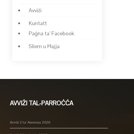
Avviżi
Kuntatt
Paġna ta’ Facebook
Sliem u Ħajja
AVVIŻI TAL-PARROĊĊA
Avviżi 2 ta’ Awwissu 2026