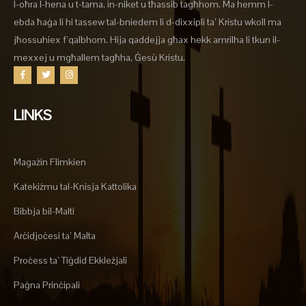
l-oħra l-hena u t-tama, in-niket u tħassib tagħhom. Ma hemm l-
ebda ħaġa li hi tassew tal-bniedem li d-dixxipli ta’ Kristu wkoll ma
jħossuhiex f’qalbhom. Hija qaddejja għax hekk amrilha li tkun il-
mexxej u mgħallem tagħha, Ġesù Kristu.
LINKS
Magażin Flimkien
Katekiżmu tal-Knisja Kattolika
Bibbja bil-Malti
Arċidjoċesi ta’ Malta
Proċess ta’ Tiġdid Ekkleżjali
Paġna Prinċipali