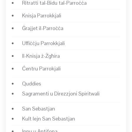
Ritratti tal-Bidu tal-Parroċċa
Knisja Parrokkjali
Ġrajjet il-Parroċċa
Uffiċċju Parrokkjali
Il-Knisja ż-Żgħira
Ċentru Parrokjali
Quddies
Sagramenti u Direzzjoni Spiritwali
San Sebastjan
Kult lejn San Sebastjan
Innu u Antifona