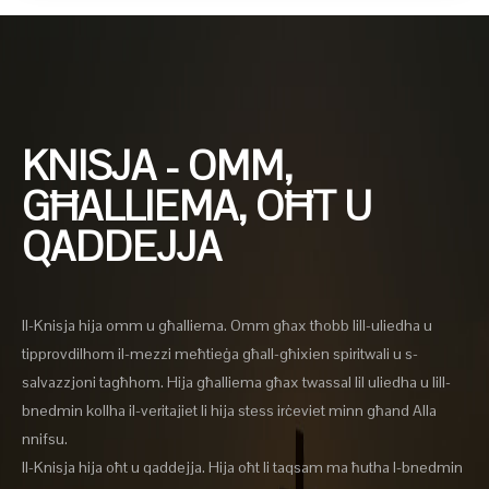
KNISJA - OMM,
GĦALLIEMA, OĦT U
QADDEJJA
Il-Knisja hija omm u għalliema. Omm għax tħobb lill-uliedha u
tipprovdilhom il-mezzi meħtieġa għall-għixien spiritwali u s-
salvazzjoni tagħhom. Hija għalliema għax twassal lil uliedha u lill-
bnedmin kollha il-veritajiet li hija stess irċeviet minn għand Alla
nnifsu.
Il-Knisja hija oħt u qaddejja. Hija oħt li taqsam ma ħutha l-bnedmin