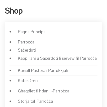
Shop
Paġna Prinċipali
Parroċċa
Saċerdoti
Kappillani u Saċerdoti li servew fil-Parroċċa
Kunsill Pastorali Parrokkjali
Katekiżmu
Għaqdiet fi ħdan il-Parroċċa
Storja tal-Parroċċa