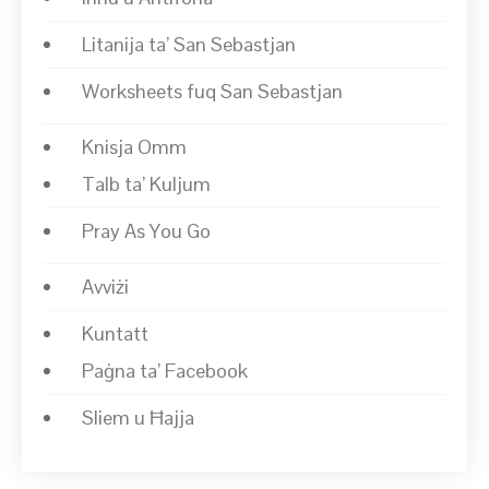
Litanija ta’ San Sebastjan
Worksheets fuq San Sebastjan
Knisja Omm
Talb ta’ Kuljum
Pray As You Go
Avviżi
Kuntatt
Paġna ta’ Facebook
Sliem u Ħajja