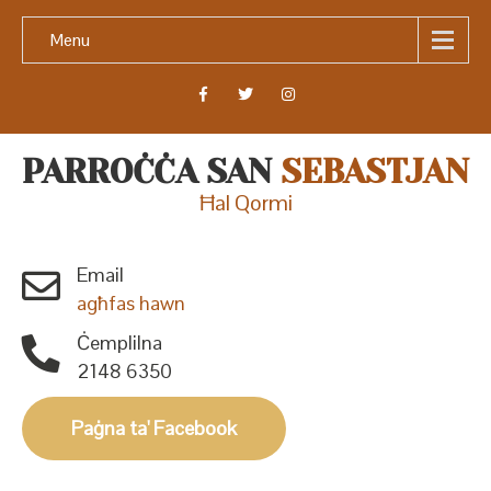
Menu
PARROĊĊA SAN
SEBASTJAN
Ħal Qormi
Email
agħfas hawn
Ċemplilna
2148 6350
Paġna ta' Facebook