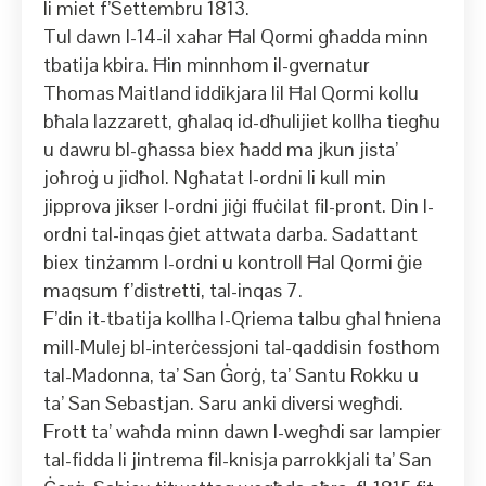
li miet f’Settembru 1813.
Tul dawn l-14-il xahar Ħal Qormi għadda minn
tbatija kbira. Ħin minnhom il-gvernatur
Thomas Maitland iddikjara lil Ħal Qormi kollu
bħala lazzarett, għalaq id-dħulijiet kollha tiegħu
u dawru bl-għassa biex ħadd ma jkun jista’
joħroġ u jidħol. Ngħatat l-ordni li kull min
jipprova jikser l-ordni jiġi ffuċilat fil-pront. Din l-
ordni tal-inqas ġiet attwata darba. Sadattant
biex tinżamm l-ordni u kontroll Ħal Qormi ġie
maqsum f’distretti, tal-inqas 7.
F’din it-tbatija kollha l-Qriema talbu għal ħniena
mill-Mulej bl-interċessjoni tal-qaddisin fosthom
tal-Madonna, ta’ San Ġorġ, ta’ Santu Rokku u
ta’ San Sebastjan. Saru anki diversi wegħdi.
Frott ta’ waħda minn dawn l-wegħdi sar lampier
tal-fidda li jintrema fil-knisja parrokkjali ta’ San