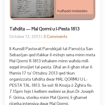
Taħdita — Ħal Qormi u l-Pesta 1813
October 13, 2013
|
3 Comments
Il-Kunsill Pastorali Parrokkjali tal-Parroċċa San
Sebastjan qed ifakkar il-mitejn sena minn meta
Ħal Qormi fl-1813 inħakem minn waħda mill-
eqqel imxijiet tal-pesta. Għal an il-għan nhar il-
Ħamis 17 ta’ Ottubru 2013 qed tkun
organizzata taħdita dwar ĦAL QORMU U L-
PESTA TAL-1813. Se ssit fil-Knsija ż-Żgħira fis-
7.15pm fejn l-kelliem ewlieni se jkun Dr Joseph
F. Grima, storiku minn Ħal Qormi, li għamel
riċerka intensiva dwar Ħal Qormi.