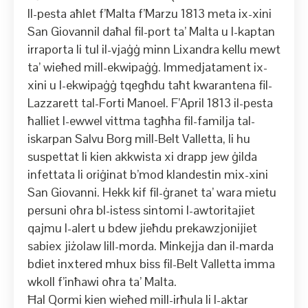
Il-pesta aħlet f’Malta f’Marzu 1813 meta ix-xini
San GiovanniI daħal fil-port ta’ Malta u l-kaptan
irraporta li tul il-vjaġġ minn Lixandra kellu mewt
ta’ wieħed mill-ekwipaġġ. Immedjatament ix-
xini u l-ekwipaġġ tqegħdu taħt kwarantena fil-
Lazzarett tal-Forti Manoel. F’April 1813 il-pesta
ħalliet l-ewwel vittma tagħha fil-familja tal-
iskarpan Salvu Borg mill-Belt Valletta, li hu
suspettat li kien akkwista xi drapp jew ġilda
infettata li oriġinat b’mod klandestin mix-xini
San Giovanni. Hekk kif fil-ġranet ta’ wara mietu
persuni oħra bl-istess sintomi l-awtoritajiet
qajmu l-alert u bdew jieħdu prekawzjonijiet
sabiex jiżolaw lill-morda. Minkejja dan il-marda
bdiet inxtered mhux biss fil-Belt Valletta imma
wkoll f’inħawi oħra ta’ Malta.
Ħal Qormi kien wieħed mill-irħula li l-aktar