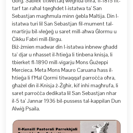
Ġorġ. Sabiex titwettaq wegħda oħra, fl-1815 fit-
tarf tar-raħal tqegħdet l-istatwa ta’ San
Sebastjan magħmula minn ġebla Maltija. Din l-
istatwa turi lil San Sebastjan fil-mument tal-
martirju bil-vleġeġ u saret mill-aħwa Ġlormu u
Ċikku Fabri mill-Birgu.
Biż-żmien madwar din l-istatwa inbnew għadd
ta’ djar u nħasset il-ħtieġa li tinbena knisja, li
tbierket fl-1890 mill-vigarju Mons Ġużeppi
Mercieca. Meta Mons Mauro Caruana ħass il-
ħtieġa li f’Ħal Qormi titwaqqaf parroċċa oħra,
għażel din il-Knisja ż-Żgħir, kif inhi magħrufa, li
saret parroċċa dedikata lil San Sebastjan nhar
il-5 ta’ Jannar 1936 bil-pussess tal-kappilan Dun
Alwiġ Psaila.