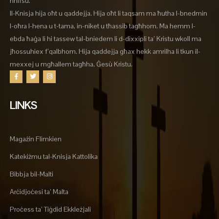
nnifsu.
Il-Knisja hija oħt u qaddejja. Hija oħt li taqsam ma ħutha l-bnedmin
l-oħra l-hena u t-tama, in-niket u tħassib tagħhom. Ma hemm l-
ebda ħaġa li hi tassew tal-bniedem li d-dixxipli ta’ Kristu wkoll ma
jħossuhiex f’qalbhom. Hija qaddejja għax hekk amrilha li tkun il-
mexxej u mgħallem tagħha, Ġesù Kristu.
LINKS
Magażin Flimkien
Katekiżmu tal-Knisja Kattolika
Bibbja bil-Malti
Arċidjoċesi ta’ Malta
Proċess ta’ Tiġdid Ekkleżjali