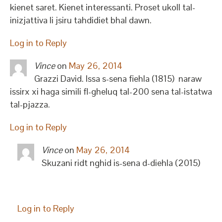
kienet saret. Kienet interessanti. Proset ukoll tal-
inizjattiva li jsiru tahdidiet bhal dawn.
Log in to Reply
Vince
on
May 26, 2014
Grazzi David. Issa s-sena fiehla (1815) naraw
issirx xi haga simili fl-gheluq tal-200 sena tal-istatwa
tal-pjazza.
Log in to Reply
Vince
on
May 26, 2014
Skuzani ridt nghid is-sena d-diehla (2015)
Log in to Reply