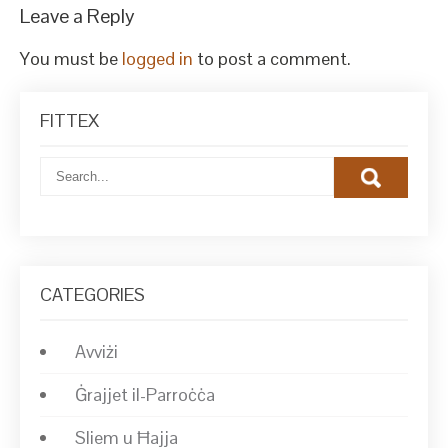
Leave a Reply
You must be
logged in
to post a comment.
FITTEX
CATEGORIES
Avviżi
Ġrajjet il-Parroċċa
Sliem u Ħajja