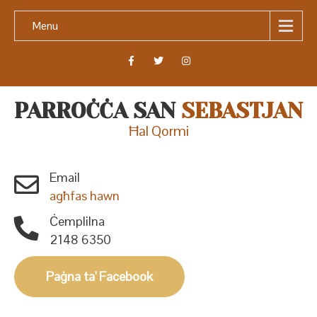
Menu
PARROĊĊA SAN
SEBASTJAN
Ħal Qormi
Email
agħfas hawn
Ċemplilna
2148 6350
Paġna ta' Facebook