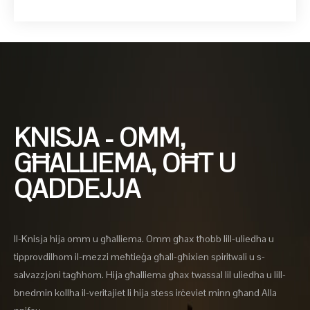
KNISJA - OMM,
GĦALLIEMA, OĦT U
QADDEJJA
Il-Knisja hija omm u għalliema. Omm għax tħobb lill-uliedha u
tipprovdilhom il-mezzi meħtieġa għall-għixien spiritwali u s-
salvazzjoni tagħhom. Hija għalliema għax twassal lil uliedha u lill-
bnedmin kollha il-veritajiet li hija stess irċeviet minn għand Alla