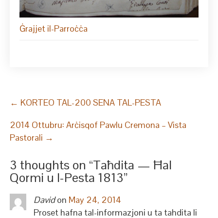
Ġrajjet il-Parroċċa
Post
←
KORTEO TAL-200 SENA TAL-PESTA
navigation
2014 Ottubru: Arċisqof Pawlu Cremona – Vista
Pastorali
→
3 thoughts on “
Taħdita — Ħal
Qormi u l-Pesta 1813
”
David
on
May 24, 2014
Proset hafna tal-informazjoni u ta tahdita li