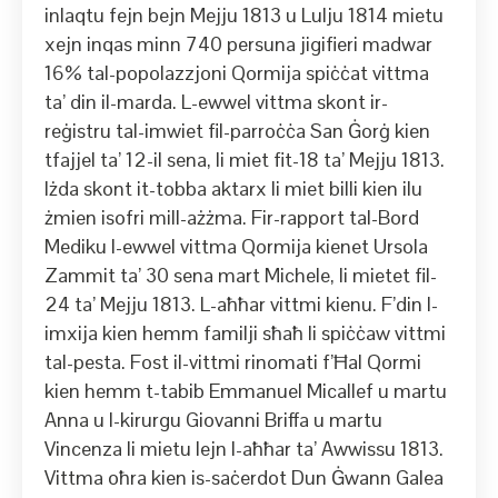
inlaqtu fejn bejn Mejju 1813 u Lulju 1814 mietu
xejn inqas minn 740 persuna jigifieri madwar
16% tal-popolazzjoni Qormija spiċċat vittma
ta’ din il-marda. L-ewwel vittma skont ir-
reġistru tal-imwiet fil-parroċċa San Ġorġ kien
tfajjel ta’ 12-il sena, li miet fit-18 ta’ Mejju 1813.
Iżda skont it-tobba aktarx li miet billi kien ilu
żmien isofri mill-ażżma. Fir-rapport tal-Bord
Mediku l-ewwel vittma Qormija kienet Ursola
Zammit ta’ 30 sena mart Michele, li mietet fil-
24 ta’ Mejju 1813. L-aħħar vittmi kienu. F’din l-
imxija kien hemm familji sħaħ li spiċċaw vittmi
tal-pesta. Fost il-vittmi rinomati f’Ħal Qormi
kien hemm t-tabib Emmanuel Micallef u martu
Anna u l-kirurgu Giovanni Briffa u martu
Vincenza li mietu lejn l-aħħar ta’ Awwissu 1813.
Vittma oħra kien is-saċerdot Dun Ġwann Galea