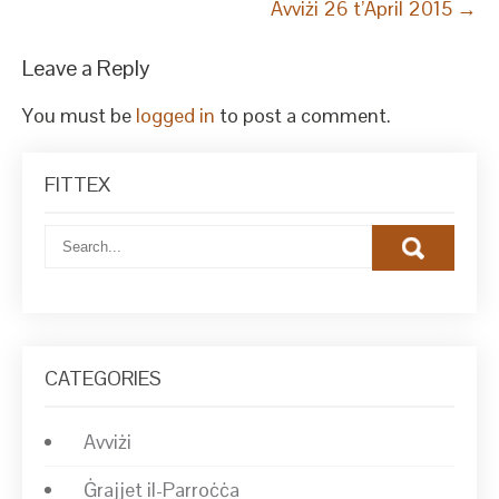
Avviżi 26 t’April 2015
→
Leave a Reply
You must be
logged in
to post a comment.
FITTEX
CATEGORIES
Avviżi
Ġrajjet il-Parroċċa