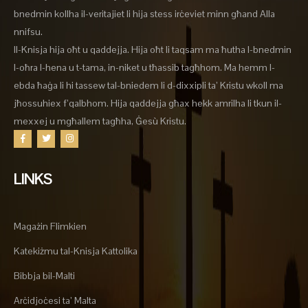
bnedmin kollha il-veritajiet li hija stess irċeviet minn għand Alla
nnifsu.
Il-Knisja hija oħt u qaddejja. Hija oħt li taqsam ma ħutha l-bnedmin
l-oħra l-hena u t-tama, in-niket u tħassib tagħhom. Ma hemm l-
ebda ħaġa li hi tassew tal-bniedem li d-dixxipli ta’ Kristu wkoll ma
jħossuhiex f’qalbhom. Hija qaddejja għax hekk amrilha li tkun il-
mexxej u mgħallem tagħha, Ġesù Kristu.
LINKS
Magażin Flimkien
Katekiżmu tal-Knisja Kattolika
Bibbja bil-Malti
Arċidjoċesi ta’ Malta