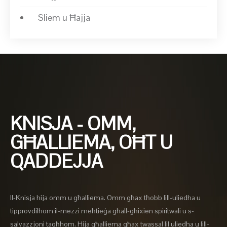
Sliem u Ħajja
KNISJA - OMM,
GĦALLIEMA, OĦT U
QADDEJJA
Il-Knisja hija omm u għalliema. Omm għax tħobb lill-uliedha u
tipprovdilhom il-mezzi meħtieġa għall-għixien spiritwali u s-
salvazzjoni tagħhom. Hija għalliema għax twassal lil uliedha u lill-