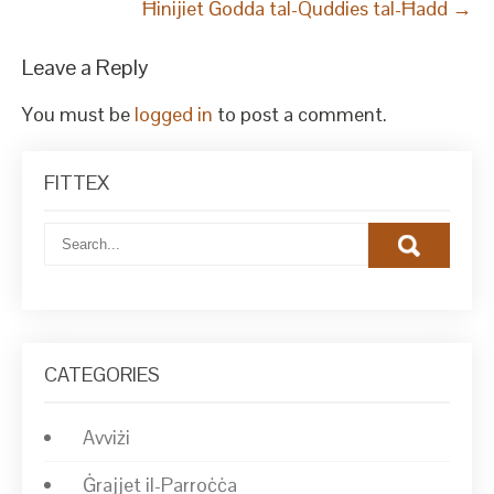
Ħinijiet Ġodda tal-Quddies tal-Ħadd
→
Leave a Reply
You must be
logged in
to post a comment.
FITTEX
CATEGORIES
Avviżi
Ġrajjet il-Parroċċa