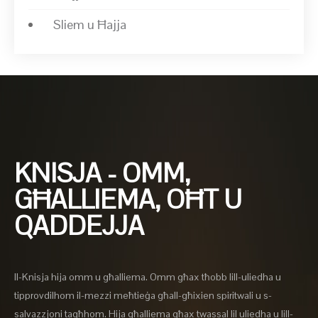
Sliem u Ħajja
KNISJA - OMM,
GĦALLIEMA, OĦT U
QADDEJJA
Il-Knisja hija omm u għalliema. Omm għax tħobb lill-uliedha u
tipprovdilhom il-mezzi meħtieġa għall-għixien spiritwali u s-
salvazzjoni tagħhom. Hija għalliema għax twassal lil uliedha u lill-