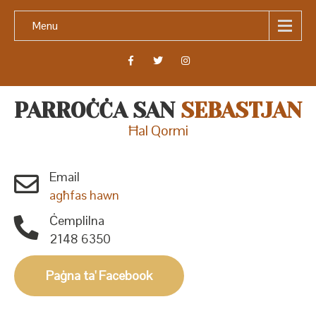
Menu
PARROĊĊA SAN
SEBASTJAN
Ħal Qormi
Email
agħfas hawn
Ċemplilna
2148 6350
Paġna ta' Facebook