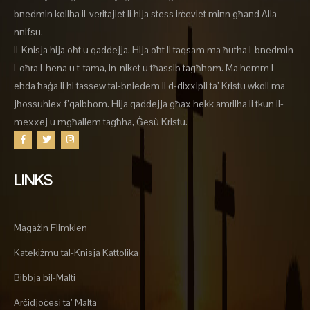
bnedmin kollha il-veritajiet li hija stess irċeviet minn għand Alla
nnifsu.
Il-Knisja hija oħt u qaddejja. Hija oħt li taqsam ma ħutha l-bnedmin
l-oħra l-hena u t-tama, in-niket u tħassib tagħhom. Ma hemm l-
ebda ħaġa li hi tassew tal-bniedem li d-dixxipli ta’ Kristu wkoll ma
jħossuhiex f’qalbhom. Hija qaddejja għax hekk amrilha li tkun il-
mexxej u mgħallem tagħha, Ġesù Kristu.
LINKS
Magażin Flimkien
Katekiżmu tal-Knisja Kattolika
Bibbja bil-Malti
Arċidjoċesi ta’ Malta