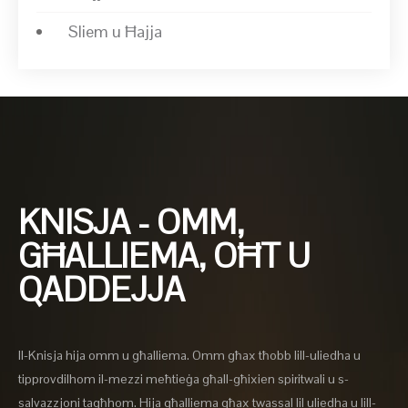
Sliem u Ħajja
KNISJA - OMM,
GĦALLIEMA, OĦT U
QADDEJJA
Il-Knisja hija omm u għalliema. Omm għax tħobb lill-uliedha u
tipprovdilhom il-mezzi meħtieġa għall-għixien spiritwali u s-
salvazzjoni tagħhom. Hija għalliema għax twassal lil uliedha u lill-