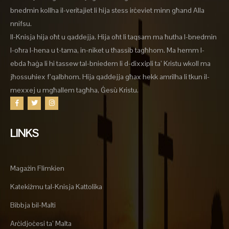
bnedmin kollha il-veritajiet li hija stess irċeviet minn għand Alla
nnifsu.
Il-Knisja hija oħt u qaddejja. Hija oħt li taqsam ma ħutha l-bnedmin
l-oħra l-hena u t-tama, in-niket u tħassib tagħhom. Ma hemm l-
ebda ħaġa li hi tassew tal-bniedem li d-dixxipli ta’ Kristu wkoll ma
jħossuhiex f’qalbhom. Hija qaddejja għax hekk amrilha li tkun il-
mexxej u mgħallem tagħha, Ġesù Kristu.
LINKS
Magażin Flimkien
Katekiżmu tal-Knisja Kattolika
Bibbja bil-Malti
Arċidjoċesi ta’ Malta