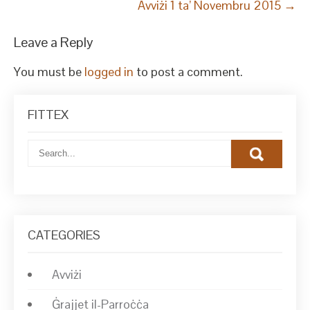
Avviżi 1 ta’ Novembru 2015
→
Leave a Reply
You must be
logged in
to post a comment.
FITTEX
CATEGORIES
Avviżi
Ġrajjet il-Parroċċa