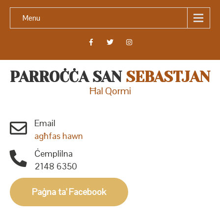
Menu
PARROĊĊA SAN
SEBASTJAN
Ħal Qormi
Email
agħfas hawn
Ċemplilna
2148 6350
Paġna ta' Facebook