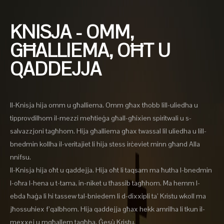
KNISJA - OMM,
GĦALLIEMA, OĦT U
QADDEJJA
Il-Knisja hija omm u għalliema. Omm għax tħobb lill-uliedha u
tipprovdilhom il-mezzi meħtieġa għall-għixien spiritwali u s-
salvazzjoni tagħhom. Hija għalliema għax twassal lil uliedha u lill-
bnedmin kollha il-veritajiet li hija stess irċeviet minn għand Alla
nnifsu.
Il-Knisja hija oħt u qaddejja. Hija oħt li taqsam ma ħutha l-bnedmin
l-oħra l-hena u t-tama, in-niket u tħassib tagħhom. Ma hemm l-
ebda ħaġa li hi tassew tal-bniedem li d-dixxipli ta’ Kristu wkoll ma
jħossuhiex f’qalbhom. Hija qaddejja għax hekk amrilha li tkun il-
mexxej u mgħallem tagħha, Ġesù Kristu.