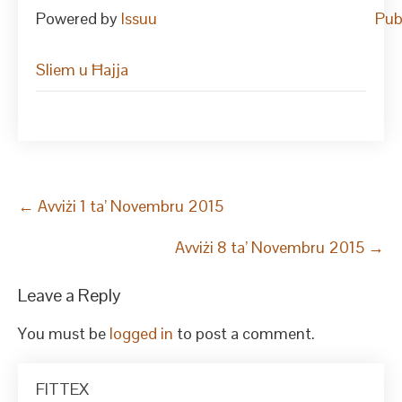
Powered by
Issuu
Pub
Sliem u Ħajja
Post
←
Avviżi 1 ta’ Novembru 2015
navigation
Avviżi 8 ta’ Novembru 2015
→
Leave a Reply
You must be
logged in
to post a comment.
FITTEX