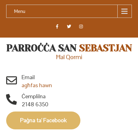
Menu
PARROĊĊA SAN
SEBASTJAN
Ħal Qormi
Email
agħfas hawn
Ċemplilna
2148 6350
Paġna ta' Facebook