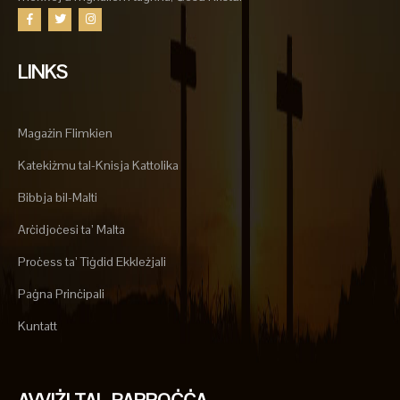
LINKS
Magażin Flimkien
Katekiżmu tal-Knisja Kattolika
Bibbja bil-Malti
Arċidjoċesi ta’ Malta
Proċess ta’ Tiġdid Ekkleżjali
Paġna Prinċipali
Kuntatt