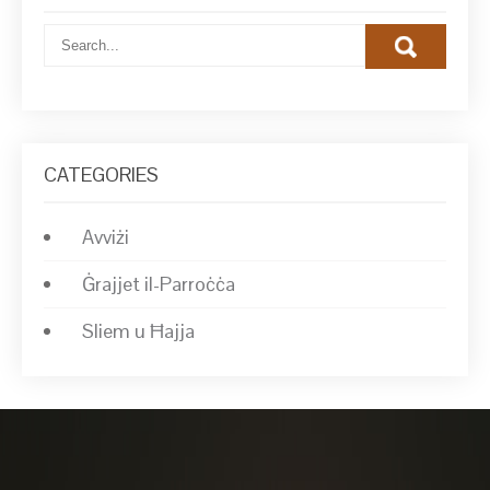
CATEGORIES
Avviżi
Ġrajjet il-Parroċċa
Sliem u Ħajja