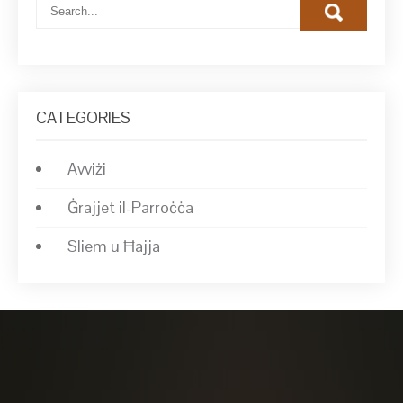
CATEGORIES
Avviżi
Ġrajjet il-Parroċċa
Sliem u Ħajja