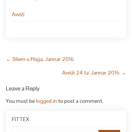
Avviżi
Post
←
Sliem u Ħajja, Jannar 2016
navigation
Avviżi 24 ta’ Jannar 2016
→
Leave a Reply
You must be
logged in
to post a comment.
FITTEX