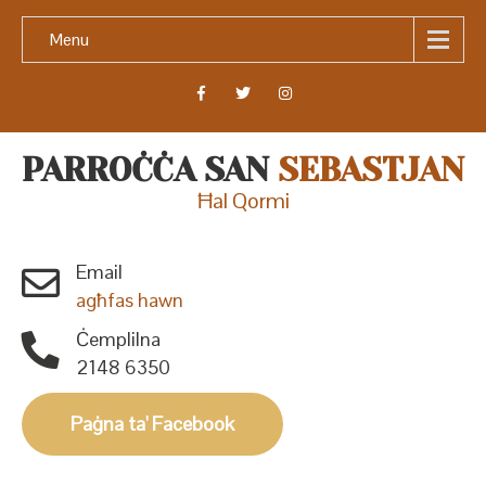
Menu
PARROĊĊA SAN
SEBASTJAN
Ħal Qormi
Email
agħfas hawn
Ċemplilna
2148 6350
Paġna ta' Facebook