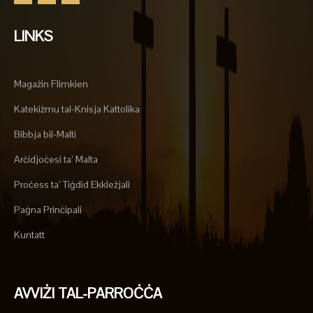
LINKS
Magażin Flimkien
Katekiżmu tal-Knisja Kattolika
Bibbja bil-Malti
Arċidjoċesi ta’ Malta
Proċess ta’ Tiġdid Ekkleżjali
Paġna Prinċipali
Kuntatt
AVVIŻI TAL-PARROĊĊA