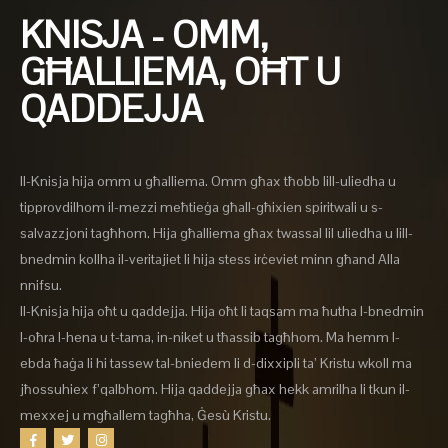
KNISJA - OMM,
GĦALLIEMA, OĦT U
QADDEJJA
Il-Knisja hija omm u għalliema. Omm għax tħobb lill-uliedha u
tipprovdilhom il-mezzi meħtieġa għall-għixien spiritwali u s-
salvazzjoni tagħhom. Hija għalliema għax twassal lil uliedha u lill-
bnedmin kollha il-veritajiet li hija stess irċeviet minn għand Alla
nnifsu.
Il-Knisja hija oħt u qaddejja. Hija oħt li taqsam ma ħutha l-bnedmin
l-oħra l-hena u t-tama, in-niket u tħassib tagħhom. Ma hemm l-
ebda ħaġa li hi tassew tal-bniedem li d-dixxipli ta’ Kristu wkoll ma
jħossuhiex f’qalbhom. Hija qaddejja għax hekk amrilha li tkun il-
mexxej u mgħallem tagħha, Ġesù Kristu.