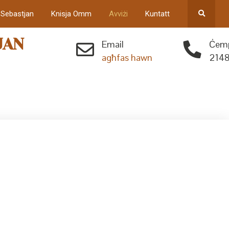
 Sebastjan
Knisja Omm
Avviżi
Kuntatt
JAN
Email
Ċemp
agħfas hawn
2148