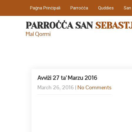
Paġna Prinċipali
Parroċċa
Quddies
San
PARROĊĊA SAN
SEBAST
Ħal Qormi
Avviżi 27 ta’ Marzu 2016
March 26, 2016
|
No Comments