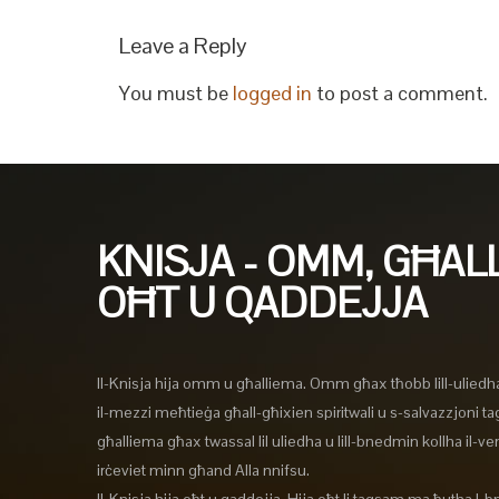
Leave a Reply
You must be
logged in
to post a comment.
KNISJA - OMM, GĦAL
OĦT U QADDEJJA
Il-Knisja hija omm u għalliema. Omm għax tħobb lill-uliedh
il-mezzi meħtieġa għall-għixien spiritwali u s-salvazzjoni t
għalliema għax twassal lil uliedha u lill-bnedmin kollha il-verit
irċeviet minn għand Alla nnifsu.