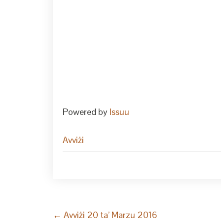
Powered by
Issuu
Avviżi
Post
←
Avviżi 20 ta’ Marzu 2016
navigation