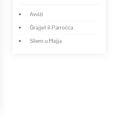
Avviżi
Ġrajjet il-Parroċċa
Sliem u Ħajja
→