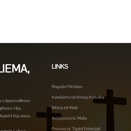
LIEMA,
LINKS
Magażin Flimkien
Katekiżmu tal-Knisja Kattolika
a u tipprovdilhom
Bibbja bil-Malti
agħhom. Hija
ajiet li hija stess
Arċidjoċesi ta’ Malta
Proċess ta’ Tiġdid Ekkleżjali