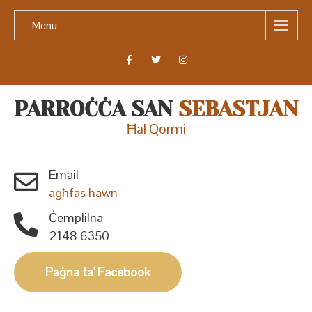
Menu
PARROĊĊA SAN
SEBASTJAN
Ħal Qormi
Email
agħfas hawn
Ċemplilna
2148 6350
Paġna ta' Facebook