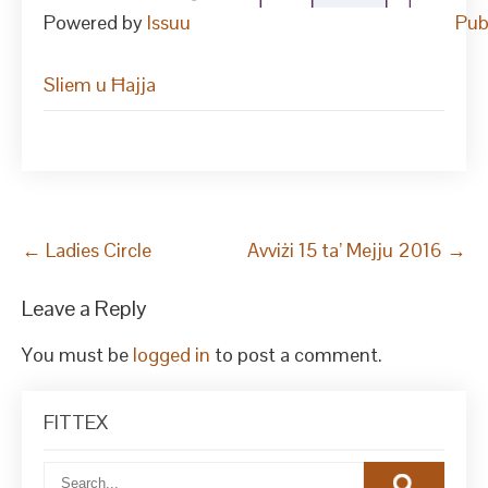
Powered by
Issuu
Pub
Sliem u Ħajja
Post
←
Ladies Circle
Avviżi 15 ta’ Mejju 2016
→
navigation
Leave a Reply
You must be
logged in
to post a comment.
FITTEX