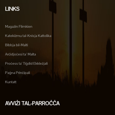
LINKS
Magażin Flimkien
Katekiżmu tal-Knisja Kattolika
Bibbja bil-Malti
Arċidjoċesi ta’ Malta
Proċess ta’ Tiġdid Ekkleżjali
Paġna Prinċipali
Kuntatt
AVVIŻI TAL-PARROĊĊA