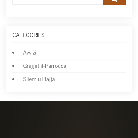
CATEGORIES
Avviżi
Ġrajjet il-Parroċċa
Sliem u Ħajja