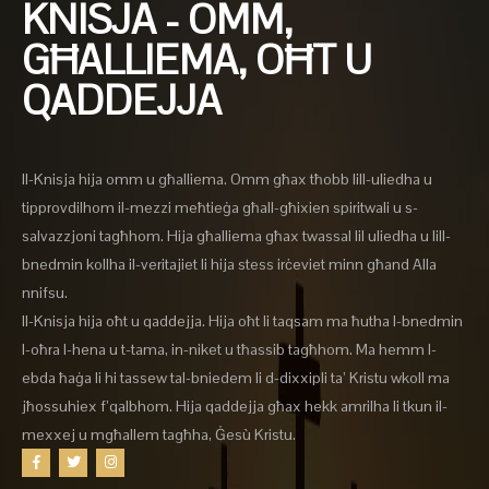
KNISJA - OMM,
GĦALLIEMA, OĦT U
QADDEJJA
Il-Knisja hija omm u għalliema. Omm għax tħobb lill-uliedha u
tipprovdilhom il-mezzi meħtieġa għall-għixien spiritwali u s-
salvazzjoni tagħhom. Hija għalliema għax twassal lil uliedha u lill-
bnedmin kollha il-veritajiet li hija stess irċeviet minn għand Alla
nnifsu.
Il-Knisja hija oħt u qaddejja. Hija oħt li taqsam ma ħutha l-bnedmin
l-oħra l-hena u t-tama, in-niket u tħassib tagħhom. Ma hemm l-
ebda ħaġa li hi tassew tal-bniedem li d-dixxipli ta’ Kristu wkoll ma
jħossuhiex f’qalbhom. Hija qaddejja għax hekk amrilha li tkun il-
mexxej u mgħallem tagħha, Ġesù Kristu.