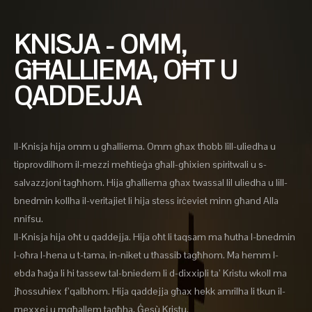
KNISJA - OMM,
GĦALLIEMA, OĦT U
QADDEJJA
Il-Knisja hija omm u għalliema. Omm għax tħobb lill-uliedha u
tipprovdilhom il-mezzi meħtieġa għall-għixien spiritwali u s-
salvazzjoni tagħhom. Hija għalliema għax twassal lil uliedha u lill-
bnedmin kollha il-veritajiet li hija stess irċeviet minn għand Alla
nnifsu.
Il-Knisja hija oħt u qaddejja. Hija oħt li taqsam ma ħutha l-bnedmin
l-oħra l-hena u t-tama, in-niket u tħassib tagħhom. Ma hemm l-
ebda ħaġa li hi tassew tal-bniedem li d-dixxipli ta’ Kristu wkoll ma
jħossuhiex f’qalbhom. Hija qaddejja għax hekk amrilha li tkun il-
mexxej u mgħallem tagħha, Ġesù Kristu.