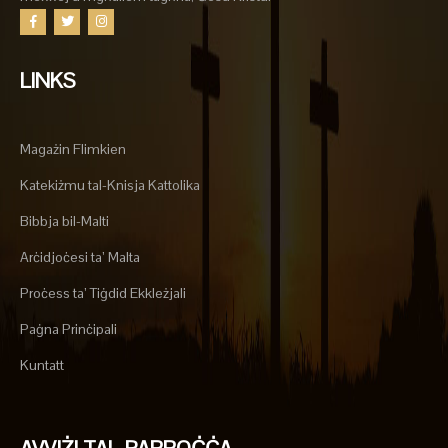
LINKS
Magażin Flimkien
Katekiżmu tal-Knisja Kattolika
Bibbja bil-Malti
Arċidjoċesi ta’ Malta
Proċess ta’ Tiġdid Ekkleżjali
Paġna Prinċipali
Kuntatt