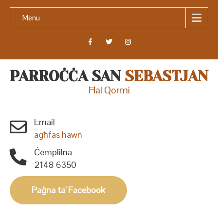
Menu
PARROĊĊA SAN
SEBASTJAN
Ħal Qormi
Email
agħfas hawn
Ċemplilna
2148 6350
Paġna ta' Facebook