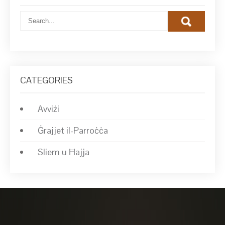
CATEGORIES
Avviżi
Ġrajjet il-Parroċċa
Sliem u Ħajja