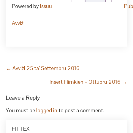
Powered by
Issuu
Pub
Avviżi
Post
←
Avviżi 25 ta’ Settembru 2016
navigation
Insert Flimkien – Ottubru 2016
→
Leave a Reply
You must be
logged in
to post a comment.
FITTEX