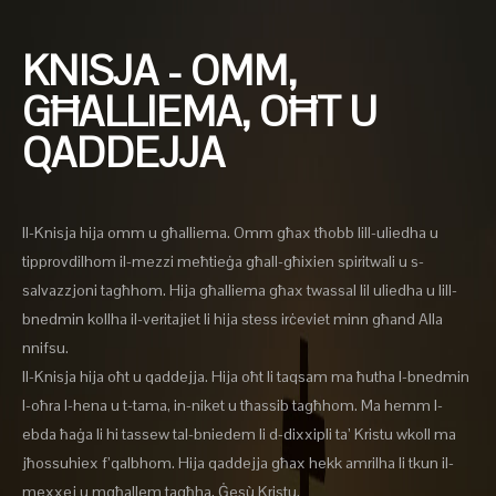
KNISJA - OMM,
GĦALLIEMA, OĦT U
QADDEJJA
Il-Knisja hija omm u għalliema. Omm għax tħobb lill-uliedha u
tipprovdilhom il-mezzi meħtieġa għall-għixien spiritwali u s-
salvazzjoni tagħhom. Hija għalliema għax twassal lil uliedha u lill-
bnedmin kollha il-veritajiet li hija stess irċeviet minn għand Alla
nnifsu.
Il-Knisja hija oħt u qaddejja. Hija oħt li taqsam ma ħutha l-bnedmin
l-oħra l-hena u t-tama, in-niket u tħassib tagħhom. Ma hemm l-
ebda ħaġa li hi tassew tal-bniedem li d-dixxipli ta’ Kristu wkoll ma
jħossuhiex f’qalbhom. Hija qaddejja għax hekk amrilha li tkun il-
mexxej u mgħallem tagħha, Ġesù Kristu.