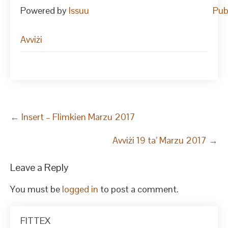
Powered by
Issuu
Pub
Avviżi
Post
←
Insert – Flimkien Marzu 2017
navigation
Avviżi 19 ta’ Marzu 2017
→
Leave a Reply
You must be
logged in
to post a comment.
FITTEX