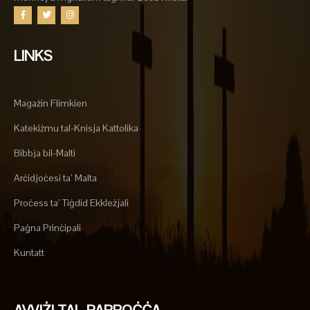
LINKS
Magażin Flimkien
Katekiżmu tal-Knisja Kattolika
Bibbja bil-Malti
Arċidjoċesi ta’ Malta
Proċess ta’ Tiġdid Ekkleżjali
Paġna Prinċipali
Kuntatt