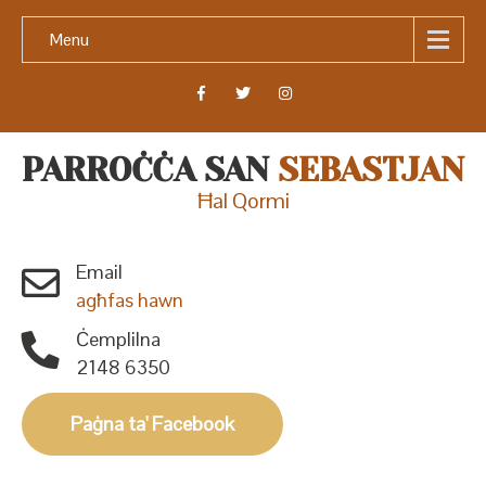
Menu
PARROĊĊA SAN
SEBASTJAN
Ħal Qormi
Email
agħfas hawn
Ċemplilna
2148 6350
Paġna ta' Facebook