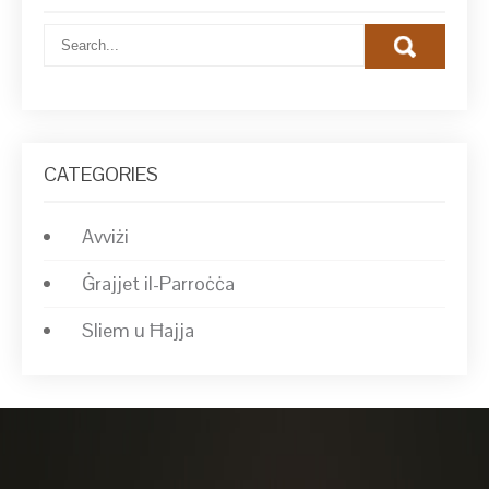
CATEGORIES
Avviżi
Ġrajjet il-Parroċċa
Sliem u Ħajja