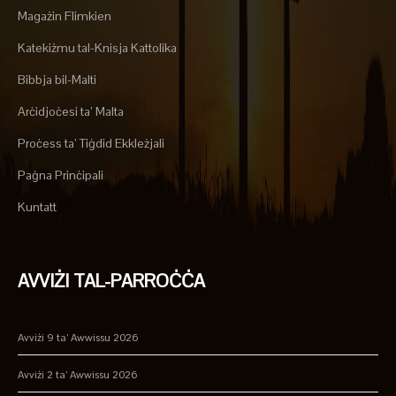
Magażin Flimkien
Katekiżmu tal-Knisja Kattolika
Bibbja bil-Malti
Arċidjoċesi ta’ Malta
Proċess ta’ Tiġdid Ekkleżjali
Paġna Prinċipali
Kuntatt
AVVIŻI TAL-PARROĊĊA
Avviżi 9 ta’ Awwissu 2026
Avviżi 2 ta’ Awwissu 2026