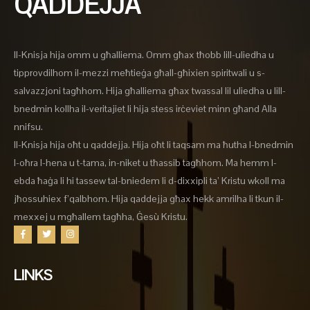
QADDEJJA
Il-Knisja hija omm u għalliema. Omm għax tħobb lill-uliedha u
tipprovdilhom il-mezzi meħtieġa għall-għixien spiritwali u s-
salvazzjoni tagħhom. Hija għalliema għax twassal lil uliedha u lill-
bnedmin kollha il-veritajiet li hija stess irċeviet minn għand Alla
nnifsu.
Il-Knisja hija oħt u qaddejja. Hija oħt li taqsam ma ħutha l-bnedmin
l-oħra l-hena u t-tama, in-niket u tħassib tagħhom. Ma hemm l-
ebda ħaġa li hi tassew tal-bniedem li d-dixxipli ta’ Kristu wkoll ma
jħossuhiex f’qalbhom. Hija qaddejja għax hekk amrilha li tkun il-
mexxej u mgħallem tagħha, Ġesù Kristu.
LINKS