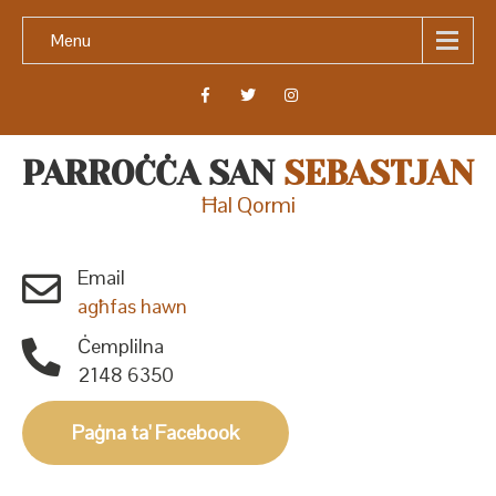
Menu
PARROĊĊA SAN
SEBASTJAN
Ħal Qormi
Email
agħfas hawn
Ċemplilna
2148 6350
Paġna ta' Facebook