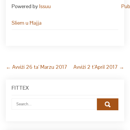
Powered by
Issuu
Pub
Sliem u Ħajja
Post
←
Avviżi 26 ta’ Marzu 2017
Avviżi 2 t’April 2017
→
navigation
FITTEX