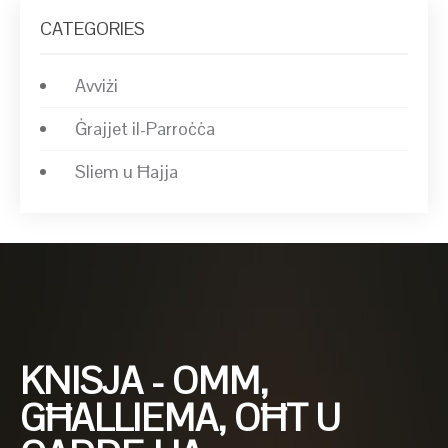
CATEGORIES
Avviżi
Ġrajjet il-Parroċċa
Sliem u Ħajja
KNISJA - OMM,
GĦALLIEMA, OĦT U