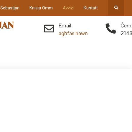
 Sebastjan
Knisja Omm
Avviżi
Kuntatt
JAN
Email
Ċemp
agħfas hawn
2148