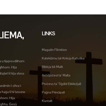
LIEMA,
LINKS
Magażin Flimkien
Katekiżmu tal-Knisja Kattolika
a u tipprovdilhom
Bibbja bil-Malti
agħhom. Hija
ajiet li hija stess
Arċidjoċesi ta’ Malta
Proċess ta’ Tiġdid Ekkleżjali
nedmin l-oħra l-
 ħaġa li hi tassew
Paġna Prinċipali
lbhom. Hija
Kuntatt
tagħha, Ġesù