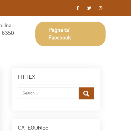
lilna
Paġna ta'
 6350
Facebook
FITTEX
CATEGORIES