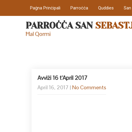
Paġna Prinċipali
Parroċċa
Quddies
San
PARROĊĊA SAN
SEBAST
Ħal Qormi
Avviżi 16 t’April 2017
April 16, 2017
|
No Comments