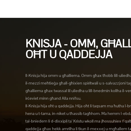
KNISJA - OMM, GĦAL
OĦT U QADDEJJA
Il-Knisja hija omm u għalliema. Omm għax tħobb lill-uliedh
il-mezzi meħtieġa għall-għixien spiritwali u s-salvazzjoni t
għalliema għax twassal lil uliedha u lill-bnedmin kollha il-verit
irċeviet minn għand Alla nnifsu.
Il-Knisja hija oħt u qaddejja. Hija oħt li taqsam ma ħutha l-b
hena u t-tama, in-niket u tħassib tagħhom. Ma hemm l-ebda
tal-bniedem li d-dixxipli ta’ Kristu wkoll ma jħossuhiex f’qa
qaddejja għax hekk amrilha li tkun il-mexxej u mgħallem 