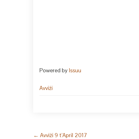
Powered by
Issuu
Avviżi
Post
←
Avviżi 9 t’April 2017
navigation