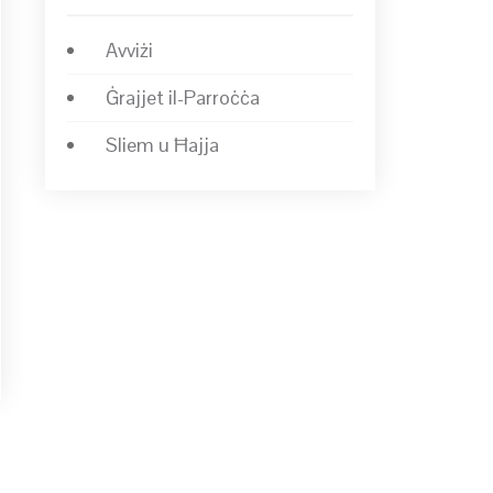
Avviżi
Ġrajjet il-Parroċċa
Sliem u Ħajja
→