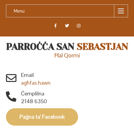
Menu
PARROĊĊA SAN
SEBASTJAN
Ħal Qormi
Email
agħfas hawn
Ċemplilna
2148 6350
Paġna ta' Facebook