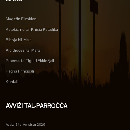
Magażin Flimkien
Katekiżmu tal-Knisja Kattolika
Bibbja bil-Malti
Arċidjoċesi ta’ Malta
Proċess ta’ Tiġdid Ekkleżjali
Paġna Prinċipali
Kuntatt
AVVIŻI TAL-PARROĊĊA
Avviżi 2 ta’ Awwissu 2026