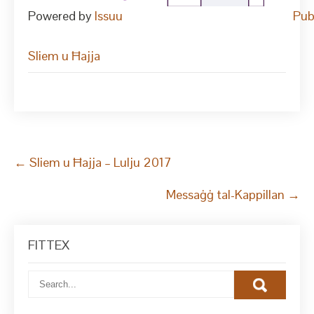
Powered by
Issuu
Pub
Sliem u Ħajja
Post
←
Sliem u Ħajja – Lulju 2017
navigation
Messaġġ tal-Kappillan
→
FITTEX