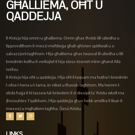
GĦALLIEMA, OĦT U
QADDEJJA
Il-Knisja hija omm u għalliema. Omm għax tħobb lill-uliedha u
tipprovdilhom il-mezzi meħtieġa għall-għixien spiritwali u s-
salvazzjoni tagħhom. Hija għalliema għax twassal lil uliedha u lill-
bnedmin kollha il-veritajiet li hija stess irċeviet minn għand Alla
nnifsu.
Il-Knisja hija oħt u qaddejja. Hija oħt li taqsam ma ħutha l-bnedmin
l-oħra l-hena u t-tama, in-niket u tħassib tagħhom. Ma hemm l-
ebda ħaġa li hi tassew tal-bniedem li d-dixxipli ta’ Kristu wkoll ma
jħossuhiex f’qalbhom. Hija qaddejja għax hekk amrilha li tkun il-
mexxej u mgħallem tagħha, Ġesù Kristu.
LINKS