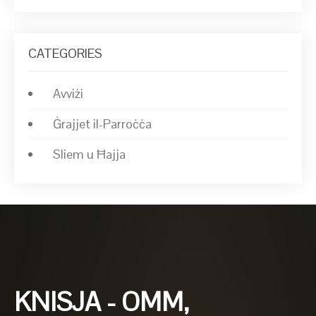
CATEGORIES
Avviżi
Ġrajjet il-Parroċċa
Sliem u Ħajja
KNISJA - OMM,