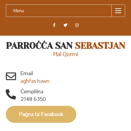
Menu
PARROĊĊA SAN
SEBASTJAN
Ħal Qormi
Email
agħfas hawn
Ċemplilna
2148 6350
Paġna ta' Facebook