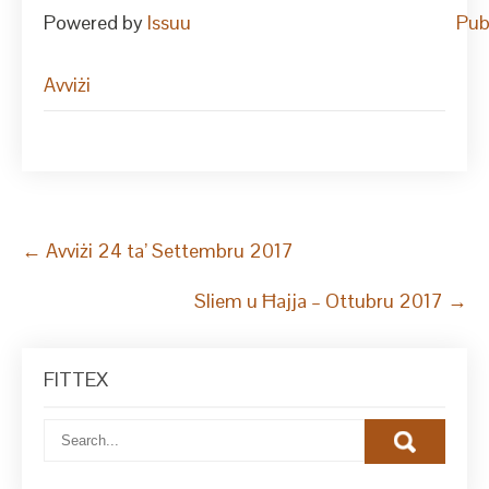
Powered by
Issuu
Pub
Avviżi
Post
←
Avviżi 24 ta’ Settembru 2017
navigation
Sliem u Ħajja – Ottubru 2017
→
FITTEX