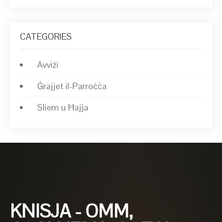
CATEGORIES
Avviżi
Ġrajjet il-Parroċċa
Sliem u Ħajja
KNISJA - OMM,