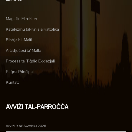
Magażin Flimkien
Katekiżmu tal-Knisja Kattolika
Bibbja bil-Malti
Arċidjoċesi ta’ Malta
Proċess ta’ Tiġdid Ekkleżjali
Paġna Prinċipali
Kuntatt
AVVIŻI TAL-PARROĊĊA
Avviżi 9 ta’ Awwissu 2026