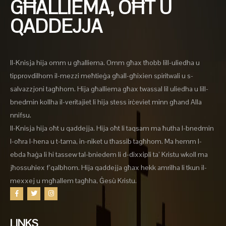
GĦALLIEMA, OĦT U
QADDEJJA
Il-Knisja hija omm u għalliema. Omm għax tħobb lill-uliedha u
tipprovdilhom il-mezzi meħtieġa għall-għixien spiritwali u s-
salvazzjoni tagħhom. Hija għalliema għax twassal lil uliedha u lill-
bnedmin kollha il-veritajiet li hija stess irċeviet minn għand Alla
nnifsu.
Il-Knisja hija oħt u qaddejja. Hija oħt li taqsam ma ħutha l-bnedmin
l-oħra l-hena u t-tama, in-niket u tħassib tagħhom. Ma hemm l-
ebda ħaġa li hi tassew tal-bniedem li d-dixxipli ta’ Kristu wkoll ma
jħossuhiex f’qalbhom. Hija qaddejja għax hekk amrilha li tkun il-
mexxej u mgħallem tagħha, Ġesù Kristu.
LINKS