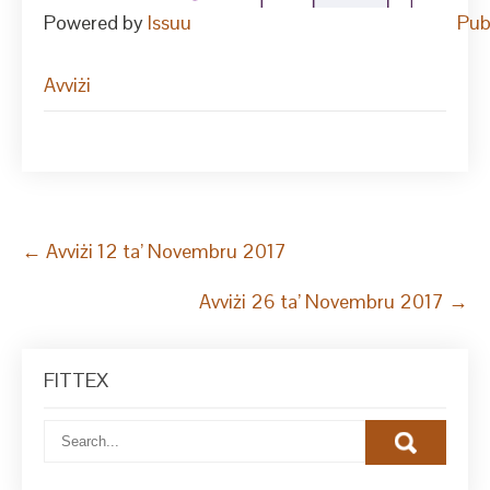
Powered by
Issuu
Pub
Avviżi
Post
←
Avviżi 12 ta’ Novembru 2017
navigation
Avviżi 26 ta’ Novembru 2017
→
FITTEX