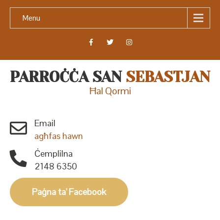
Menu
PARROĊĊA SAN
SEBASTJAN
Ħal Qormi
Email
agħfas hawn
Ċemplilna
2148 6350
Paġna ta' Facebook