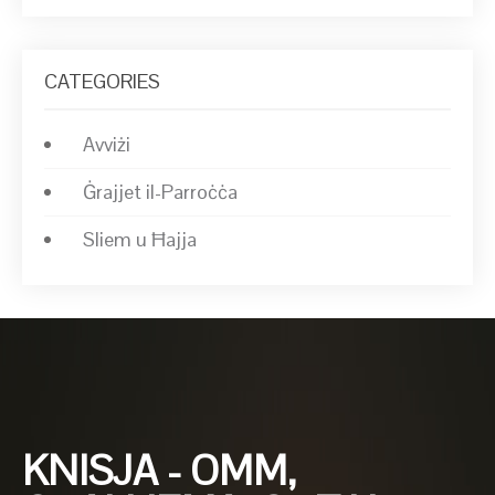
CATEGORIES
Avviżi
Ġrajjet il-Parroċċa
Sliem u Ħajja
KNISJA - OMM,