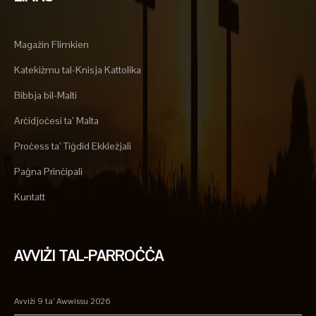
Magażin Flimkien
Katekiżmu tal-Knisja Kattolika
Bibbja bil-Malti
Arċidjoċesi ta’ Malta
Proċess ta’ Tiġdid Ekkleżjali
Paġna Prinċipali
Kuntatt
AVVIŻI TAL-PARROĊĊA
Avviżi 9 ta’ Awwissu 2026