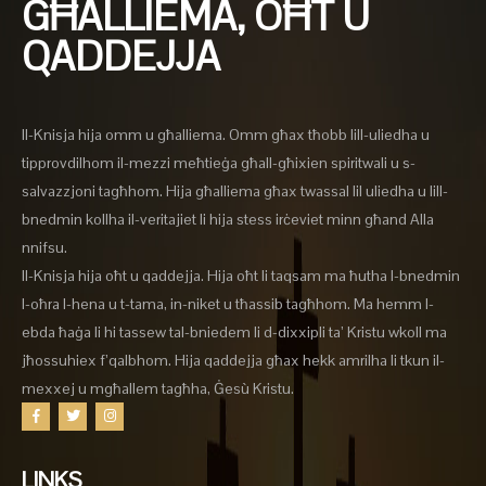
GĦALLIEMA, OĦT U
QADDEJJA
Il-Knisja hija omm u għalliema. Omm għax tħobb lill-uliedha u
tipprovdilhom il-mezzi meħtieġa għall-għixien spiritwali u s-
salvazzjoni tagħhom. Hija għalliema għax twassal lil uliedha u lill-
bnedmin kollha il-veritajiet li hija stess irċeviet minn għand Alla
nnifsu.
Il-Knisja hija oħt u qaddejja. Hija oħt li taqsam ma ħutha l-bnedmin
l-oħra l-hena u t-tama, in-niket u tħassib tagħhom. Ma hemm l-
ebda ħaġa li hi tassew tal-bniedem li d-dixxipli ta’ Kristu wkoll ma
jħossuhiex f’qalbhom. Hija qaddejja għax hekk amrilha li tkun il-
mexxej u mgħallem tagħha, Ġesù Kristu.
LINKS