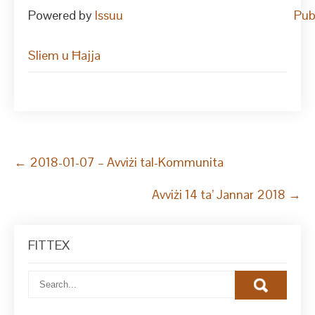
Powered by
Issuu
Pub
Sliem u Ħajja
Post
←
2018-01-07 – Avviżi tal-Kommunita
navigation
Avviżi 14 ta’ Jannar 2018
→
FITTEX