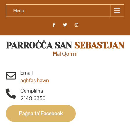
Menu
PARROĊĊA SAN
SEBASTJAN
Ħal Qormi
Email
agħfas hawn
Ċemplilna
2148 6350
Paġna ta' Facebook