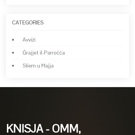
CATEGORIES
Avviżi
Ġrajjet il-Parroċċa
Sliem u Ħajja
KNISJA - OMM,