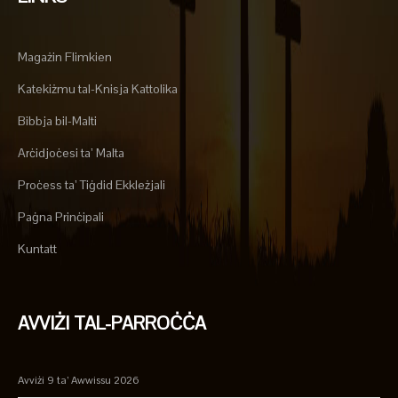
Magażin Flimkien
Katekiżmu tal-Knisja Kattolika
Bibbja bil-Malti
Arċidjoċesi ta’ Malta
Proċess ta’ Tiġdid Ekkleżjali
Paġna Prinċipali
Kuntatt
AVVIŻI TAL-PARROĊĊA
Avviżi 9 ta’ Awwissu 2026