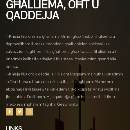
GĦALLIEMA, OĦT U
QADDEJJA
Il-Knisja hija omm u għalliema. Omm għax tħobb lill-uliedha u
tipprovdilhom il-mezzi meħtieġa għall-għixien spiritwali u s-
salvazzjoni tagħhom. Hija għalliema għax twassal lil uliedha u lill-
bnedmin kollha il-veritajiet li hija stess irċeviet minn għand Alla
nnifsu.
Il-Knisja hija oħt u qaddejja. Hija oħt li taqsam ma ħutha l-bnedmin
l-oħra l-hena u t-tama, in-niket u tħassib tagħhom. Ma hemm l-
ebda ħaġa li hi tassew tal-bniedem li d-dixxipli ta’ Kristu wkoll ma
jħossuhiex f’qalbhom. Hija qaddejja għax hekk amrilha li tkun il-
mexxej u mgħallem tagħha, Ġesù Kristu.
LINKS