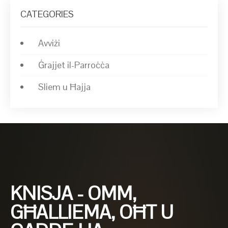
CATEGORIES
Avviżi
Ġrajjet il-Parroċċa
Sliem u Ħajja
KNISJA - OMM,
GĦALLIEMA, OĦT U