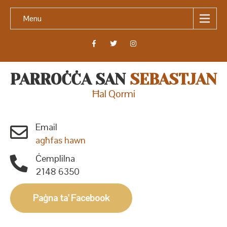
Menu
PARROĊĊA SAN
SEBASTJAN
Ħal Qormi
Email
agħfas hawn
Ċemplilna
2148 6350
Paġna ta' Facebook