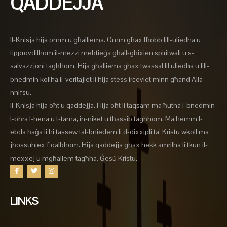
QADDEJJA
Il-Knisja hija omm u għalliema. Omm għax tħobb lill-uliedha u
tipprovdilhom il-mezzi meħtieġa għall-għixien spiritwali u s-
salvazzjoni tagħhom. Hija għalliema għax twassal lil uliedha u lill-
bnedmin kollha il-veritajiet li hija stess irċeviet minn għand Alla
nnifsu.
Il-Knisja hija oħt u qaddejja. Hija oħt li taqsam ma ħutha l-bnedmin
l-oħra l-hena u t-tama, in-niket u tħassib tagħhom. Ma hemm l-
ebda ħaġa li hi tassew tal-bniedem li d-dixxipli ta’ Kristu wkoll ma
jħossuhiex f’qalbhom. Hija qaddejja għax hekk amrilha li tkun il-
mexxej u mgħallem tagħha, Ġesù Kristu.
LINKS