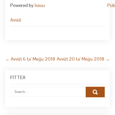
Powered by
Issuu
Pub
Avviżi
Post
←
Avviżi 6 ta’ Mejju 2018
Avviżi 20 ta’ Mejju 2018
→
navigation
FITTEX