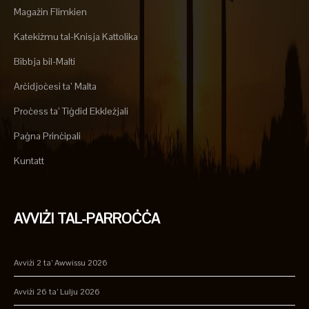
Magażin Flimkien
Katekiżmu tal-Knisja Kattolika
Bibbja bil-Malti
Arċidjoċesi ta’ Malta
Proċess ta’ Tiġdid Ekkleżjali
Paġna Prinċipali
Kuntatt
AVVIŻI TAL-PARROĊĊA
Avviżi 2 ta’ Awwissu 2026
Avviżi 26 ta’ Lulju 2026