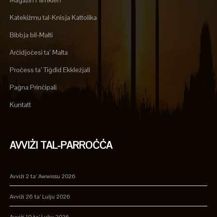
Magażin Flimkien
Katekiżmu tal-Knisja Kattolika
Bibbja bil-Malti
Arċidjoċesi ta’ Malta
Proċess ta’ Tiġdid Ekkleżjali
Paġna Prinċipali
Kuntatt
AVVIŻI TAL-PARROĊĊA
Avviżi 2 ta’ Awwissu 2026
Avviżi 26 ta’ Lulju 2026