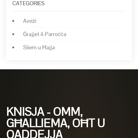
CATEGORIES
Avviżi
Ġrajjet il-Parroċċa
Sliem u Ħajja
KNISJA - OMM,
GĦALLIEMA, OĦT U
QADDEJJA