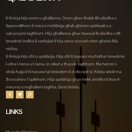
Il-Knisja hija omm u għalliema. Omm għax tħobb lill-uliedha u
tipprovdilhom il-mezzi meħtieġa għall-għixien spiritwali u s-
salvazzjoni tagħhom. Hija għalliema għax twassal lil uliedha u lill-
bnedmin kollha il-veritajiet li hija stess irċeviet minn għand Alla
nnifsu.
Il-Knisja hija oħt u qaddejja. Hija oħt li taqsam ma ħutha l-bnedmin
l-oħra l-hena u t-tama, in-niket u tħassib tagħhom. Ma hemm l-
ebda ħaġa li hi tassew tal-bniedem li d-dixxipli ta’ Kristu wkoll ma
jħossuhiex f’qalbhom. Hija qaddejja għax hekk amrilha li tkun il-
mexxej u mgħallem tagħha, Ġesù Kristu.
LINKS