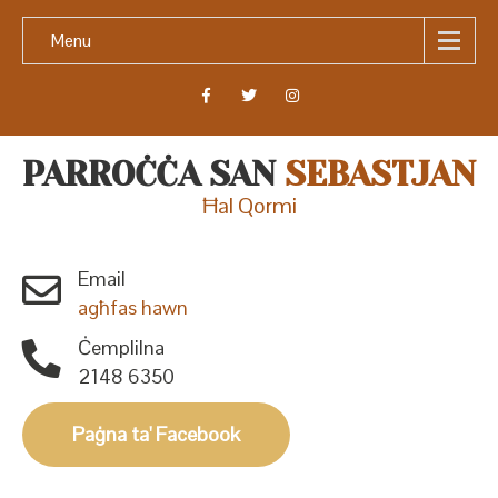
Menu
PARROĊĊA SAN
SEBASTJAN
Ħal Qormi
Email
agħfas hawn
Ċemplilna
2148 6350
Paġna ta' Facebook