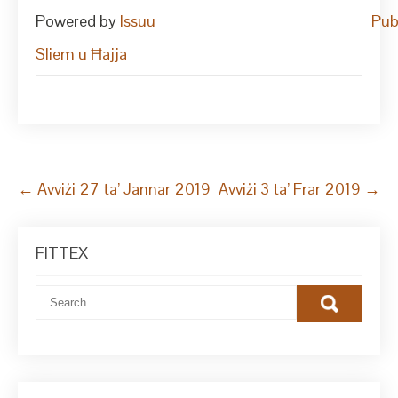
Powered by
Issuu
Pub
Sliem u Ħajja
Post
←
Avviżi 27 ta’ Jannar 2019
Avviżi 3 ta’ Frar 2019
→
navigation
FITTEX