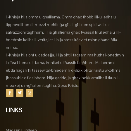
Il-Knisja hija omm u għalliema. Omm għax tħobb lill-uliedha u
tipprovdilhom il-mezzi meħtieġa għall-għixien spiritwali u s-
salvazzjoni tagħhom. Hija għalliema għax twassal lil uliedha u lill-
bnedmin kollha il-veritajiet li hija stess irċeviet minn għand Alla
nnifsu.
Il-Knisja hija oħt u qaddejja. Hija oħt li taqsam ma ħutha l-bnedmin
l-oħra l-hena u t-tama, in-niket u tħassib tagħhom. Ma hemm l-
ebda ħaġa li hi tassew tal-bniedem li d-dixxipli ta’ Kristu wkoll ma
jħossuhiex f’qalbhom. Hija qaddejja għax hekk amrilha li tkun il-
mexxej u mgħallem tagħha, Ġesù Kristu.
LINKS
Magażin Flimkien