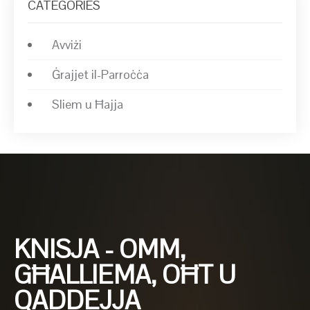
CATEGORIES
Avviżi
Ġrajjet il-Parroċċa
Sliem u Ħajja
KNISJA - OMM,
GĦALLIEMA, OĦT U
QADDEJJA