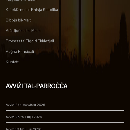
Katekiżmu tal-Knisja Kattolika
Bibbja bil-Malti
Arċidjoċesi ta’ Malta
Proċess ta’ Tiġdid Ekkleżjali
Paġna Prinċipali
Kuntatt
AVVIŻI TAL-PARROĊĊA
Avviżi 2 ta’ Awwissu 2026
Avviżi 26 ta’ Lulju 2026
Avviżi 19 ta’ Lulju 2026