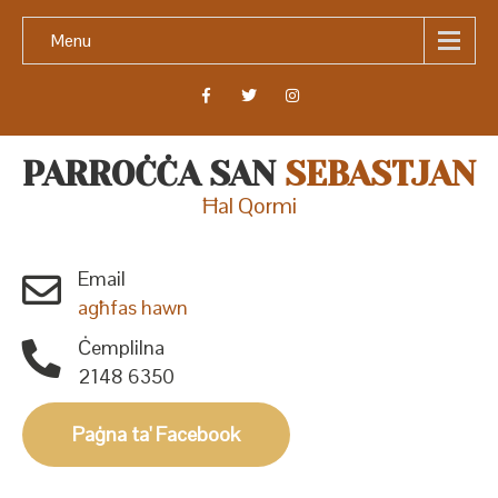
Menu
PARROĊĊA SAN
SEBASTJAN
Ħal Qormi
Email
agħfas hawn
Ċemplilna
2148 6350
Paġna ta' Facebook