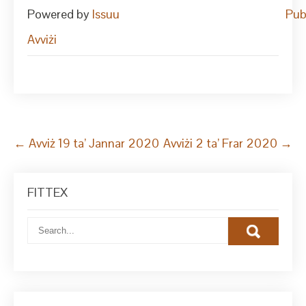
Powered by
Issuu
Pub
Avviżi
Post
←
Avviż 19 ta’ Jannar 2020
Avviżi 2 ta’ Frar 2020
→
navigation
FITTEX