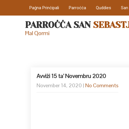
Paġna Prinċipali
Parroċċa
Quddies
San
PARROĊĊA SAN
SEBAST
Ħal Qormi
Avviżi 15 ta’ Novembru 2020
November 14, 2020
|
No Comments