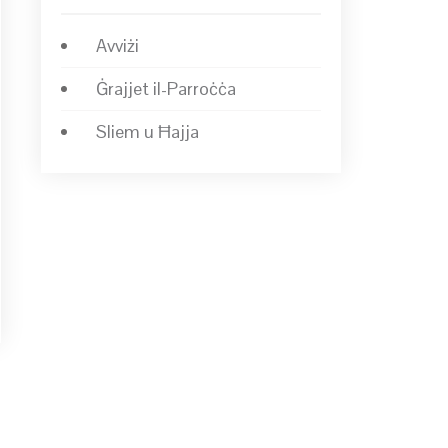
Avviżi
Ġrajjet il-Parroċċa
Sliem u Ħajja
→