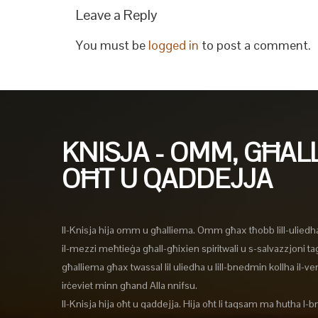
Leave a Reply
You must be
logged in
to post a comment.
KNISJA - OMM, GĦAL
OĦT U QADDEJJA
Il-Knisja hija omm u għalliema. Omm għax tħobb lill-uliedh
il-mezzi meħtieġa għall-għixien spiritwali u s-salvazzjoni t
għalliema għax twassal lil uliedha u lill-bnedmin kollha il-verit
irċeviet minn għand Alla nnifsu.
Il-Knisja hija oħt u qaddejja. Hija oħt li taqsam ma ħutha l-b