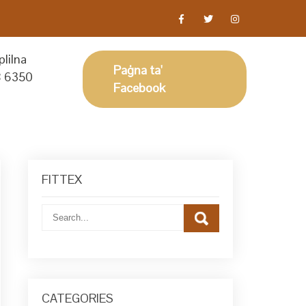
lilna
Paġna ta'
 6350
Facebook
FITTEX
CATEGORIES