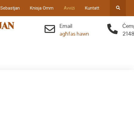
 Sebastjan
Knisja Omm
Avviżi
Kuntatt
JAN
Email
Ċemp
agħfas hawn
2148