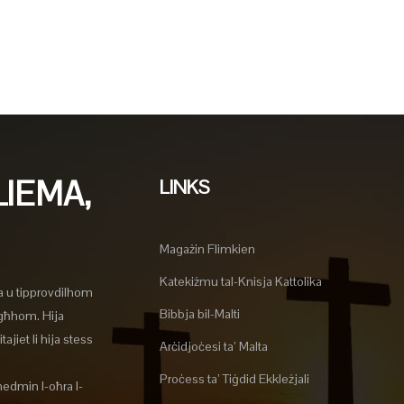
LIEMA,
LINKS
Magażin Flimkien
Katekiżmu tal-Knisja Kattolika
a u tipprovdilhom
Bibbja bil-Malti
agħhom. Hija
ajiet li hija stess
Arċidjoċesi ta’ Malta
Proċess ta’ Tiġdid Ekkleżjali
nedmin l-oħra l-