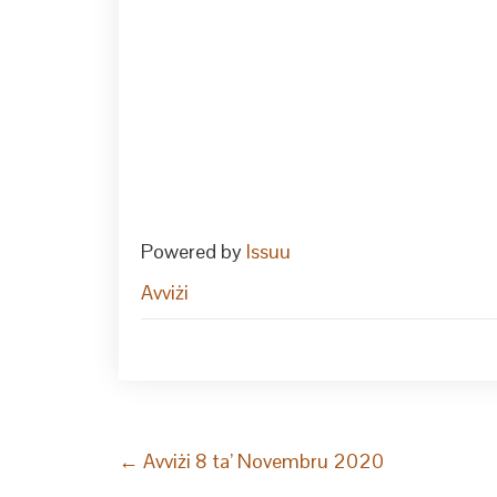
Powered by
Issuu
Avviżi
Post
←
Avviżi 8 ta’ Novembru 2020
navigation