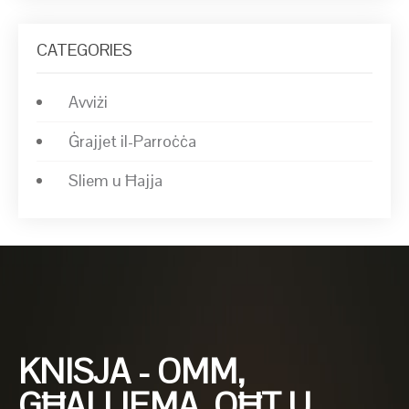
CATEGORIES
Avviżi
Ġrajjet il-Parroċċa
Sliem u Ħajja
KNISJA - OMM,
GĦALLIEMA, OĦT U