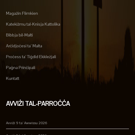
Magażin Flimkien
Katekiżmu tal-Knisja Kattolika
Bibbja bil-Malti
Arċidjoċesi ta’ Malta
Proċess ta’ Tiġdid Ekkleżjali
Paġna Prinċipali
Kuntatt
AVVIŻI TAL-PARROĊĊA
Avviżi 9 ta’ Awwissu 2026