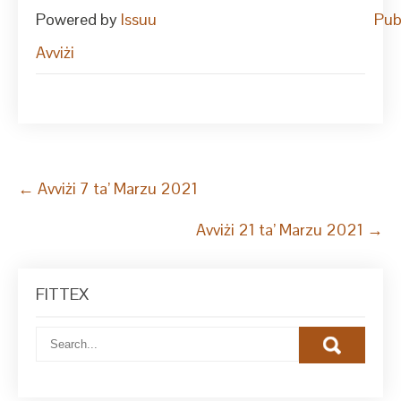
Powered by
Issuu
Pub
Avviżi
Post
←
Avviżi 7 ta’ Marzu 2021
navigation
Avviżi 21 ta’ Marzu 2021
→
FITTEX