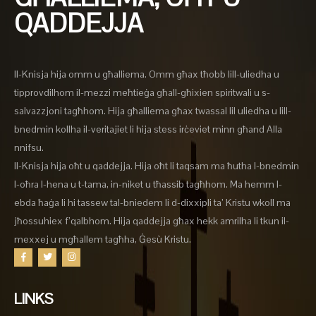
QADDEJJA
Il-Knisja hija omm u għalliema. Omm għax tħobb lill-uliedha u
tipprovdilhom il-mezzi meħtieġa għall-għixien spiritwali u s-
salvazzjoni tagħhom. Hija għalliema għax twassal lil uliedha u lill-
bnedmin kollha il-veritajiet li hija stess irċeviet minn għand Alla
nnifsu.
Il-Knisja hija oħt u qaddejja. Hija oħt li taqsam ma ħutha l-bnedmin
l-oħra l-hena u t-tama, in-niket u tħassib tagħhom. Ma hemm l-
ebda ħaġa li hi tassew tal-bniedem li d-dixxipli ta’ Kristu wkoll ma
jħossuhiex f’qalbhom. Hija qaddejja għax hekk amrilha li tkun il-
mexxej u mgħallem tagħha, Ġesù Kristu.
LINKS