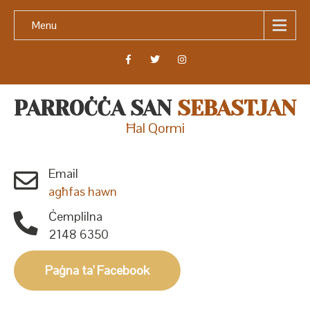
Menu
PARROĊĊA SAN
SEBASTJAN
Ħal Qormi
Email
agħfas hawn
Ċemplilna
2148 6350
Paġna ta' Facebook