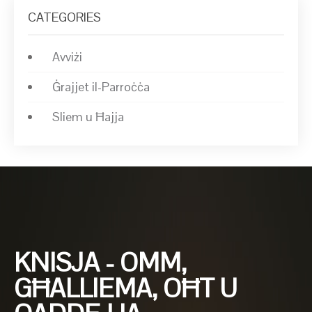
CATEGORIES
Avviżi
Ġrajjet il-Parroċċa
Sliem u Ħajja
KNISJA - OMM,
GĦALLIEMA, OĦT U