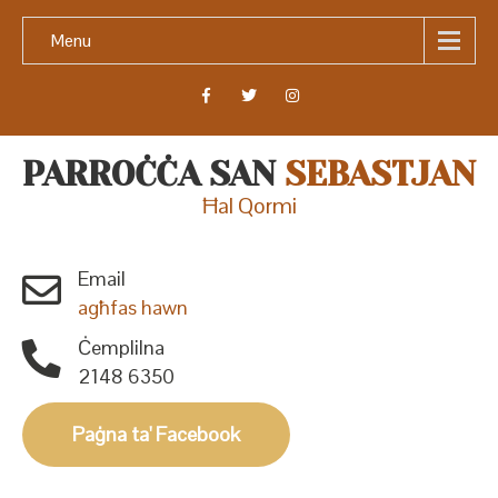
Menu
PARROĊĊA SAN
SEBASTJAN
Ħal Qormi
Email
agħfas hawn
Ċemplilna
2148 6350
Paġna ta' Facebook