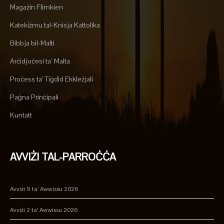
Magażin Flimkien
Katekiżmu tal-Knisja Kattolika
Bibbja bil-Malti
Arċidjoċesi ta’ Malta
Proċess ta’ Tiġdid Ekkleżjali
Paġna Prinċipali
Kuntatt
AVVIŻI TAL-PARROĊĊA
Avviżi 9 ta’ Awwissu 2026
Avviżi 2 ta’ Awwissu 2026