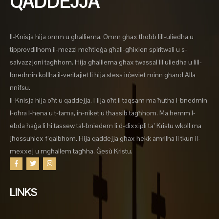
QADDEJJA
Il-Knisja hija omm u għalliema. Omm għax tħobb lill-uliedha u
tipprovdilhom il-mezzi meħtieġa għall-għixien spiritwali u s-
salvazzjoni tagħhom. Hija għalliema għax twassal lil uliedha u lill-
bnedmin kollha il-veritajiet li hija stess irċeviet minn għand Alla
nnifsu.
Il-Knisja hija oħt u qaddejja. Hija oħt li taqsam ma ħutha l-bnedmin
l-oħra l-hena u t-tama, in-niket u tħassib tagħhom. Ma hemm l-
ebda ħaġa li hi tassew tal-bniedem li d-dixxipli ta’ Kristu wkoll ma
jħossuhiex f’qalbhom. Hija qaddejja għax hekk amrilha li tkun il-
mexxej u mgħallem tagħha, Ġesù Kristu.
LINKS