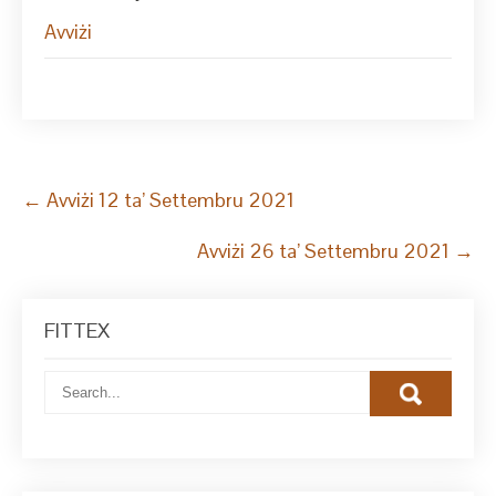
Avviżi
Post
←
Avviżi 12 ta’ Settembru 2021
navigation
Avviżi 26 ta’ Settembru 2021
→
FITTEX