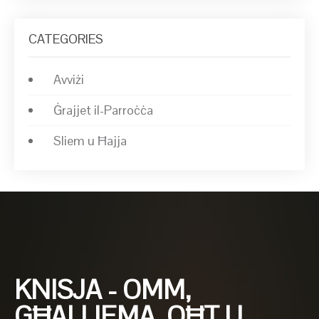
CATEGORIES
Avviżi
Ġrajjet il-Parroċċa
Sliem u Ħajja
KNISJA - OMM,
GĦALLIEMA, OĦT U