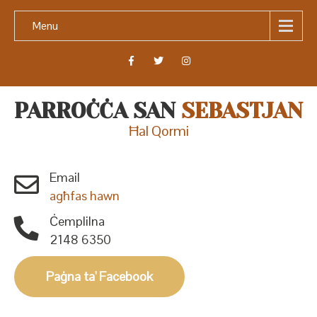
Menu
PARROĊĊA SAN
SEBASTJAN
Ħal Qormi
Email
agħfas hawn
Ċemplilna
2148 6350
Paġna ta' Facebook