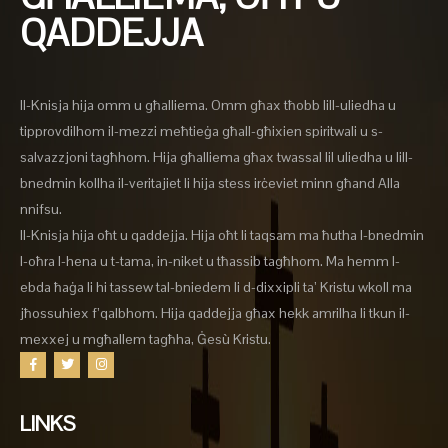
QADDEJJA
Il-Knisja hija omm u għalliema. Omm għax tħobb lill-uliedha u
tipprovdilhom il-mezzi meħtieġa għall-għixien spiritwali u s-
salvazzjoni tagħhom. Hija għalliema għax twassal lil uliedha u lill-
bnedmin kollha il-veritajiet li hija stess irċeviet minn għand Alla
nnifsu.
Il-Knisja hija oħt u qaddejja. Hija oħt li taqsam ma ħutha l-bnedmin
l-oħra l-hena u t-tama, in-niket u tħassib tagħhom. Ma hemm l-
ebda ħaġa li hi tassew tal-bniedem li d-dixxipli ta’ Kristu wkoll ma
jħossuhiex f’qalbhom. Hija qaddejja għax hekk amrilha li tkun il-
mexxej u mgħallem tagħha, Ġesù Kristu.
LINKS