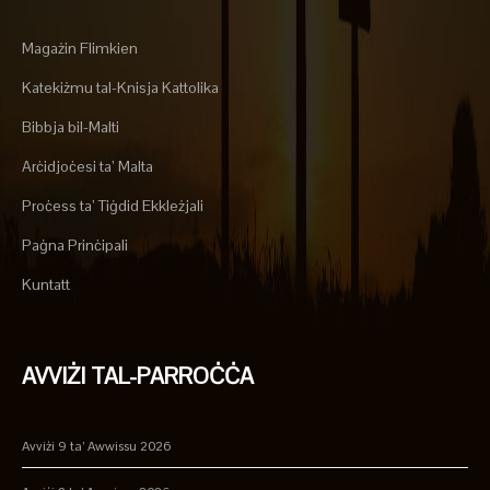
Magażin Flimkien
Katekiżmu tal-Knisja Kattolika
Bibbja bil-Malti
Arċidjoċesi ta’ Malta
Proċess ta’ Tiġdid Ekkleżjali
Paġna Prinċipali
Kuntatt
AVVIŻI TAL-PARROĊĊA
Avviżi 9 ta’ Awwissu 2026