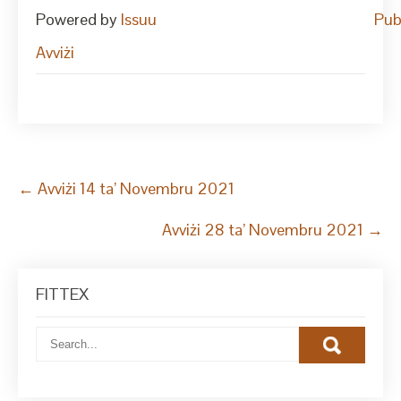
Powered by
Issuu
Pub
Avviżi
Post
←
Avviżi 14 ta’ Novembru 2021
navigation
Avviżi 28 ta’ Novembru 2021
→
FITTEX