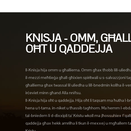
KNISJA - OMM, GĦAL
OĦT U QADDEJJA
Il-Knisja hija omm u għalliema. Omm għax tħobb lill-uliedh
il-mezzi meħtieġa għall-għixien spiritwali u s-salvazzjoni t
għalliema għax twassal lil uliedha u lill-bnedmin kollha il-verit
irċeviet minn għand Alla nnifsu.
Il-Knisja hija oħt u qaddejja. Hija oħt li taqsam ma ħutha l-b
hena u t-tama, in-niket u tħassib tagħhom. Ma hemm l-ebda
tal-bniedem li d-dixxipli ta’ Kristu wkoll ma jħossuhiex f’qa
qaddejja għax hekk amrilha li tkun il-mexxej u mgħallem 
Kristu.