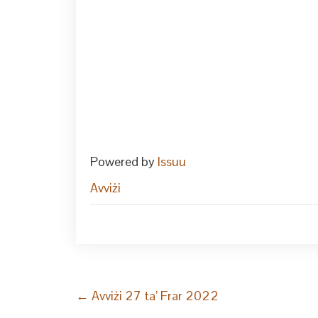
Powered by
Issuu
Avviżi
Post
←
Avviżi 27 ta’ Frar 2022
navigation