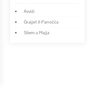
Avviżi
Ġrajjet il-Parroċċa
Sliem u Ħajja
→