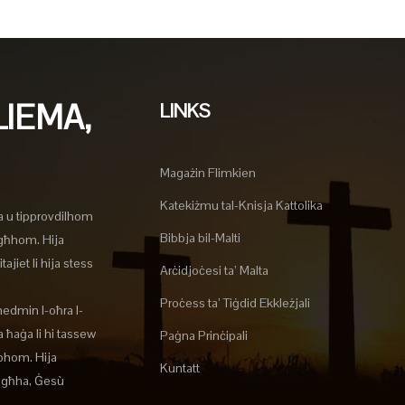
LIEMA,
LINKS
Magażin Flimkien
Katekiżmu tal-Knisja Kattolika
a u tipprovdilhom
Bibbja bil-Malti
agħhom. Hija
ajiet li hija stess
Arċidjoċesi ta’ Malta
Proċess ta’ Tiġdid Ekkleżjali
nedmin l-oħra l-
 ħaġa li hi tassew
Paġna Prinċipali
lbhom. Hija
Kuntatt
tagħha, Ġesù