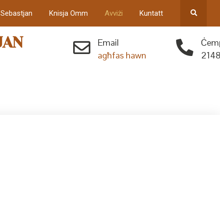
 Sebastjan
Knisja Omm
Avviżi
Kuntatt
JAN
Email
Ċemp
agħfas hawn
2148