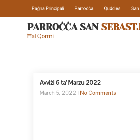
Paġna Prinċipali
Parroċċa
Quddies
San
PARROĊĊA SAN
SEBAST
Ħal Qormi
Avviżi 6 ta’ Marzu 2022
March 5, 2022
|
No Comments