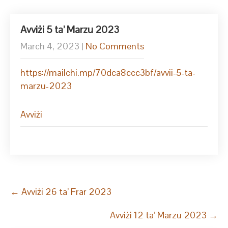
Avviżi 5 ta’ Marzu 2023
March 4, 2023
|
No Comments
https://mailchi.mp/70dca8ccc3bf/avvii-5-ta-
marzu-2023
Avviżi
Post
←
Avviżi 26 ta’ Frar 2023
navigation
Avviżi 12 ta’ Marzu 2023
→