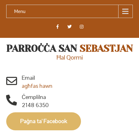
Menu
PARROĊĊA SAN
SEBASTJAN
Ħal Qormi
Email
agħfas hawn
Ċemplilna
2148 6350
Paġna ta' Facebook