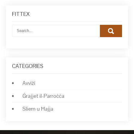
FITTEX
CATEGORIES
Avviżi
Ġrajjet il-Parroċċa
Sliem u Ħajja