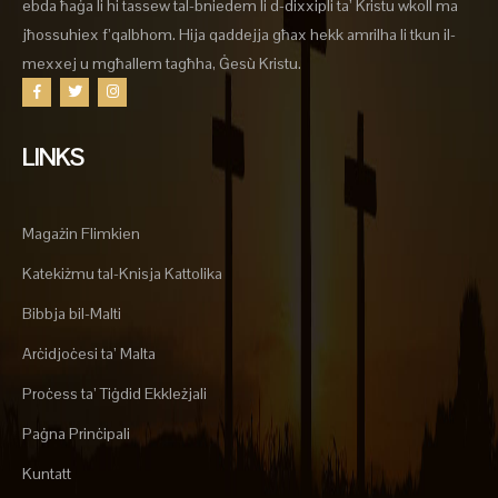
ebda ħaġa li hi tassew tal-bniedem li d-dixxipli ta’ Kristu wkoll ma
jħossuhiex f’qalbhom. Hija qaddejja għax hekk amrilha li tkun il-
mexxej u mgħallem tagħha, Ġesù Kristu.
LINKS
Magażin Flimkien
Katekiżmu tal-Knisja Kattolika
Bibbja bil-Malti
Arċidjoċesi ta’ Malta
Proċess ta’ Tiġdid Ekkleżjali
Paġna Prinċipali
Kuntatt