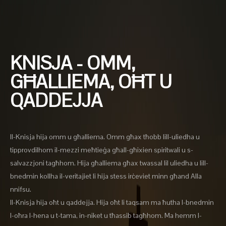
KNISJA - OMM,
GĦALLIEMA, OĦT U
QADDEJJA
Il-Knisja hija omm u għalliema. Omm għax tħobb lill-uliedha u
tipprovdilhom il-mezzi meħtieġa għall-għixien spiritwali u s-
salvazzjoni tagħhom. Hija għalliema għax twassal lil uliedha u lill-
bnedmin kollha il-veritajiet li hija stess irċeviet minn għand Alla
nnifsu.
Il-Knisja hija oħt u qaddejja. Hija oħt li taqsam ma ħutha l-bnedmin
l-oħra l-hena u t-tama, in-niket u tħassib tagħhom. Ma hemm l-