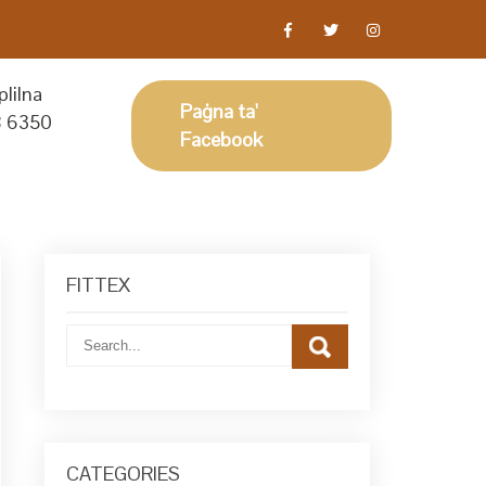
lilna
Paġna ta'
 6350
Facebook
FITTEX
CATEGORIES