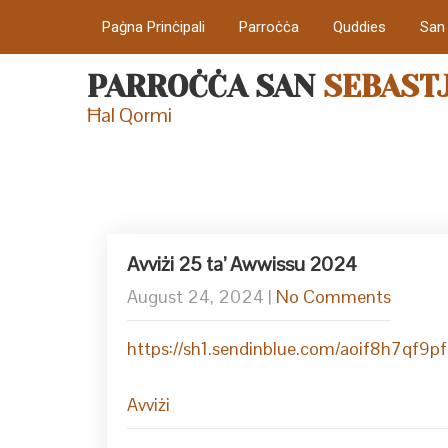
Paġna Prinċipali
Parroċċa
Quddies
San
PARROĊĊA SAN
SEBAST
Ħal Qormi
Avviżi 25 ta’ Awwissu 2024
August 24, 2024
|
No Comments
https://sh1.sendinblue.com/aoif8h7qf
Avviżi