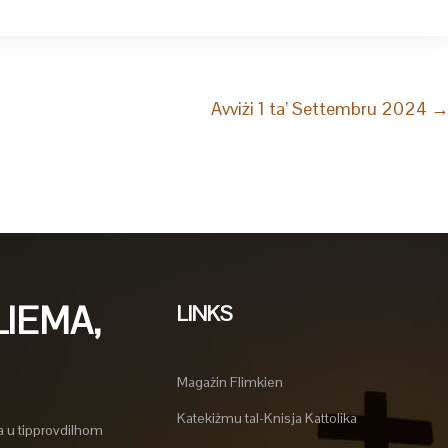
Avviżi 1 ta’ Settembru 2024
LIEMA,
LINKS
Magażin Flimkien
Katekiżmu tal-Knisja Kattolika
a u tipprovdilhom