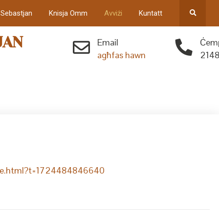
 Sebastjan
Knisja Omm
Avviżi
Kuntatt
JAN
Email
Ċemp
agħfas hawn
2148
9pfe.html?t=1724484846640