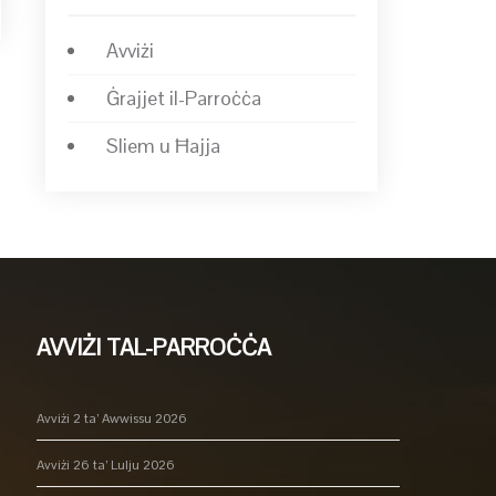
Avviżi
Ġrajjet il-Parroċċa
→
Sliem u Ħajja
AVVIŻI TAL-PARROĊĊA
Avviżi 2 ta’ Awwissu 2026
Avviżi 26 ta’ Lulju 2026