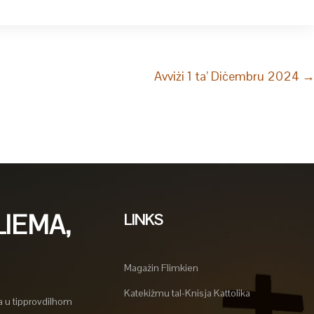
Avviżi 1 ta’ Diċembru 2024
LIEMA,
LINKS
Magażin Flimkien
Katekiżmu tal-Knisja Kattolika
a u tipprovdilhom