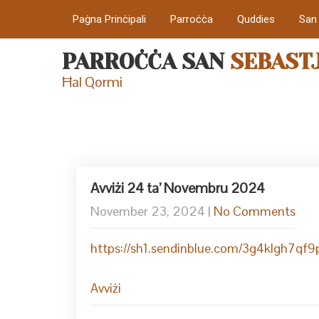
Paġna Prinċipali
Parroċċa
Quddies
San
PARROĊĊA SAN
SEBAST
Ħal Qormi
Avviżi 24 ta’ Novembru 2024
November 23, 2024
|
No Comments
https://sh1.sendinblue.com/3g4klgh7q
Avviżi