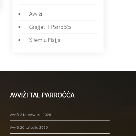
Avviżi
Ġrajjet il-Parroċċa
→
Sliem u Ħajja
AVVIŻI TAL-PARROĊĊA
Avviżi 2 ta’ Awwissu 2026
Avviżi 26 ta’ Lulju 2026