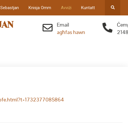
 Sebastjan
Knisja Omm
Avviżi
Kuntatt
JAN
Email
Ċemp
agħfas hawn
2148
f9pfe.html?t=1732377085864