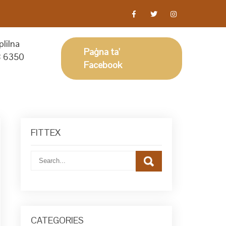
lilna
Paġna ta'
 6350
Facebook
FITTEX
CATEGORIES