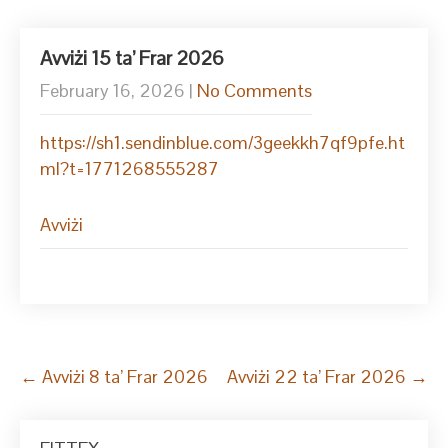
Avviżi 15 ta’ Frar 2026
February 16, 2026
|
No Comments
https://sh1.sendinblue.com/3geekkh7qf9pfe.ht
ml?t=1771268555287
Avviżi
Post
←
Avviżi 8 ta’ Frar 2026
Avviżi 22 ta’ Frar 2026
→
navigation