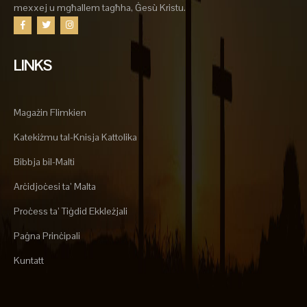
mexxej u mgħallem tagħha, Ġesù Kristu.
LINKS
Magażin Flimkien
Katekiżmu tal-Knisja Kattolika
Bibbja bil-Malti
Arċidjoċesi ta’ Malta
Proċess ta’ Tiġdid Ekkleżjali
Paġna Prinċipali
Kuntatt