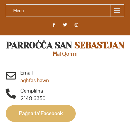
Menu
PARROĊĊA SAN
SEBASTJAN
Ħal Qormi
Email
agħfas hawn
Ċemplilna
2148 6350
Paġna ta' Facebook