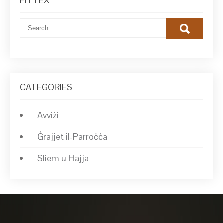
FITTEX
CATEGORIES
Avviżi
Ġrajjet il-Parroċċa
Sliem u Ħajja