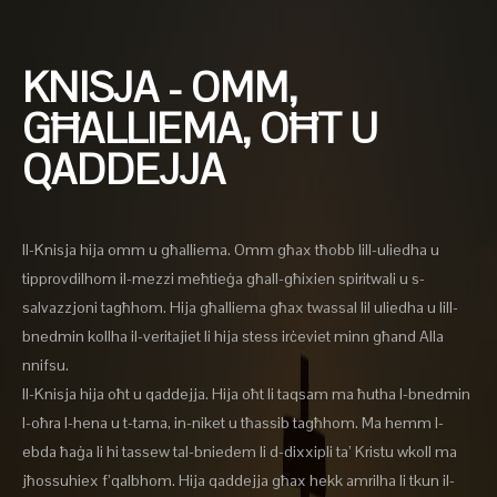
KNISJA - OMM,
GĦALLIEMA, OĦT U
QADDEJJA
Il-Knisja hija omm u għalliema. Omm għax tħobb lill-uliedha u
tipprovdilhom il-mezzi meħtieġa għall-għixien spiritwali u s-
salvazzjoni tagħhom. Hija għalliema għax twassal lil uliedha u lill-
bnedmin kollha il-veritajiet li hija stess irċeviet minn għand Alla
nnifsu.
Il-Knisja hija oħt u qaddejja. Hija oħt li taqsam ma ħutha l-bnedmin
l-oħra l-hena u t-tama, in-niket u tħassib tagħhom. Ma hemm l-
ebda ħaġa li hi tassew tal-bniedem li d-dixxipli ta’ Kristu wkoll ma
jħossuhiex f’qalbhom. Hija qaddejja għax hekk amrilha li tkun il-