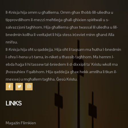
Il-Knisja hija omm u għalliema. Omm għax tħobb lill-uliedha u
tipprovdilhom il-mezzi meħtieġa għall-għixien spiritwali u s-
salvazzjoni tagħhom. Hija għalliema għax twassal lil uliedha u lill-
bnedmin kollha il-veritajiet li hija stess irċeviet minn għand Alla
nnifsu.
Il-Knisja hija oħt u qaddejja. Hija oħt li taqsam ma ħutha l-bnedmin
l-oħra l-hena u t-tama, in-niket u tħassib tagħhom. Ma hemm l-
ebda ħaġa li hi tassew tal-bniedem li d-dixxipli ta’ Kristu wkoll ma
jħossuhiex f’qalbhom. Hija qaddejja għax hekk amrilha li tkun il-
mexxej u mgħallem tagħha, Ġesù Kristu.
LINKS
Magażin Flimkien