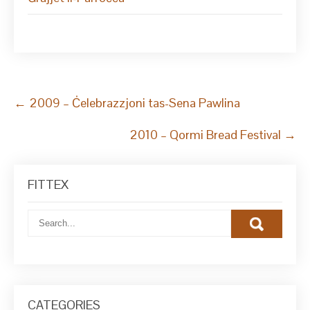
Post
←
2009 – Ċelebrazzjoni tas-Sena Pawlina
navigation
2010 – Qormi Bread Festival
→
FITTEX
CATEGORIES