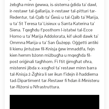
żebgħa minn ġewwa, is-sistema ġdida ta’ dawl,
ir-restawr tal-ġallarija, ir-restawr tal-pitturi tar-
Redentur, tal-Qalb ta’ Ġesù u tal-Qalb ta’ Marija,
u ta’ St Teresa ta’ Lisieux u Santa Katerina ta’
Siena. Tqegħdu f’posthom l-istatwi tal-Ecce
Homo u ta’ Marija Addolorata, kif ukoll dawk ta’
Ommna Marija u ta’ San Ġużepp. Oġġetti antiki
li kienu jintużaw fil-Knisja ġew imnaddfa, fejn
kien hemm bżonn miżbugħa u mqegħda fil-
post oriġinali tagħhom. Fi ftit ġimgħat oħra,
mistenni jibda x-xogħol ta’ restawr minn barra
tal-Knisja ż-Żgħira li ser ikun f’idejn il-ħaddiema
tad-Dipartiment tar-Restawr fi ħdan il-Ministeru
tar-Riżorsi u Nfrastruttura.