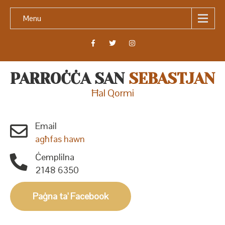
Menu
PARROĊĊA SAN
SEBASTJAN
Ħal Qormi
Email
agħfas hawn
Ċemplilna
2148 6350
Paġna ta' Facebook