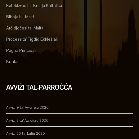
Katekiżmu tal-Knisja Kattolika
Bibbja bil-Malti
Arċidjoċesi ta’ Malta
Proċess ta’ Tiġdid Ekkleżjali
Paġna Prinċipali
Kuntatt
AVVIŻI TAL-PARROĊĊA
Avviżi 9 ta’ Awwissu 2026
Avviżi 2 ta’ Awwissu 2026
Avviżi 26 ta’ Lulju 2026