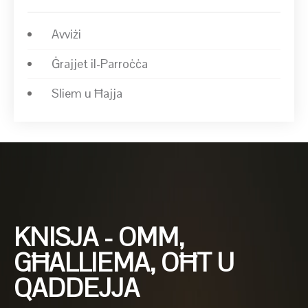
Avviżi
Ġrajjet il-Parroċċa
Sliem u Ħajja
KNISJA - OMM,
GĦALLIEMA, OĦT U
QADDEJJA