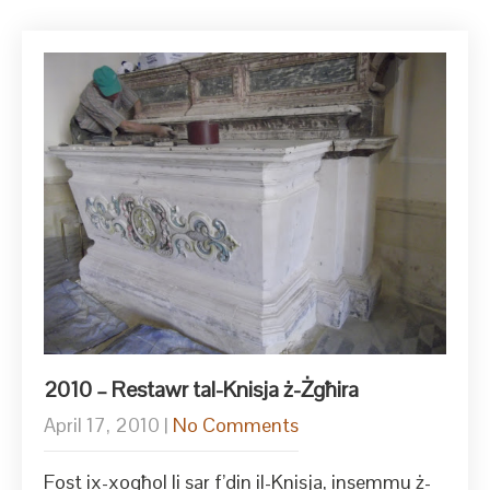
2010 – Restawr tal-Knisja ż-Żgħira
April 17, 2010
|
No Comments
Fost ix-xogħol li sar f’din il-Knisja, insemmu ż-