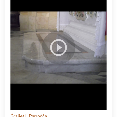
Ġrajjet il-Parroċċa