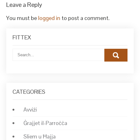
Leave a Reply
You must be
logged in
to post a comment.
FITTEX
CATEGORIES
Avviżi
Ġrajjet il-Parroċċa
Sliem u Ħajja