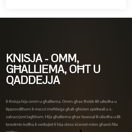
KNISJA - OMM,
GĦALLIEMA, OĦT U
QADDEJJA
Il-Knisja hija omm u għalliema. Omm għax tħobb lill-uliedha u
tipprovdilhom il-mezzi meħtieġa għall-għixien spiritwali u s-
salvazzjoni tagħhom. Hija għalliema għax twassal lil uliedha u lill-
bnedmin kollha il-veritajiet li hija stess irċeviet minn għand Alla