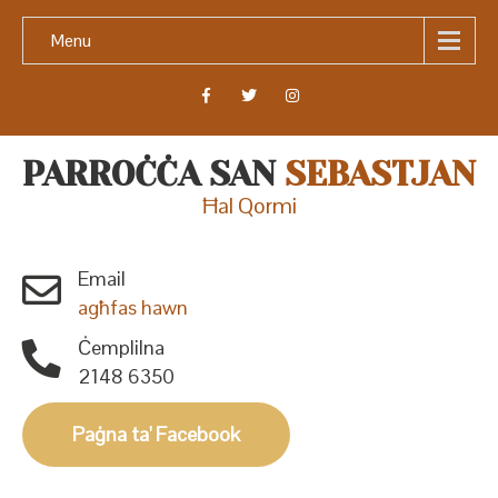
Menu
PARROĊĊA SAN
SEBASTJAN
Ħal Qormi
Email
agħfas hawn
Ċemplilna
2148 6350
Paġna ta' Facebook