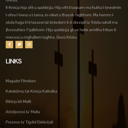
nnifsu.
Il-Knisja hija oħt u qaddejja. Hija oħt li taqsam ma ħutha l-bnedmin
l-oħra l-hena u t-tama, in-niket u tħassib tagħhom. Ma hemm l-
ebda ħaġa li hi tassew tal-bniedem li d-dixxipli ta’ Kristu wkoll ma
jħossuhiex f’qalbhom. Hija qaddejja għax hekk amrilha li tkun il-
mexxej u mgħallem tagħha, Ġesù Kristu.
LINKS
Magażin Flimkien
Katekiżmu tal-Knisja Kattolika
Bibbja bil-Malti
Arċidjoċesi ta’ Malta
Proċess ta’ Tiġdid Ekkleżjali