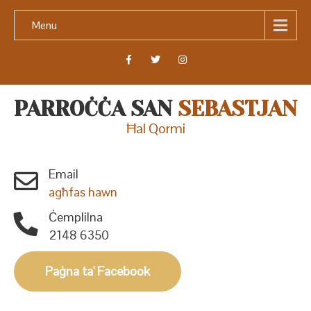
Menu
PARROĊĊA SAN
SEBASTJAN
Ħal Qormi
Email
agħfas hawn
Ċemplilna
2148 6350
Paġna ta' Facebook