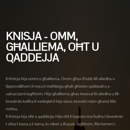
KNISJA - OMM,
GĦALLIEMA, OĦT U
QADDEJJA
Il-Knisja hija omm u għalliema. Omm għax tħobb lill-uliedha u
tipprovdilhom il-mezzi meħtieġa għall-għixien spiritwali u s-
salvazzjoni tagħhom. Hija għalliema għax twassal lil uliedha u lill-
bnedmin kollha il-veritajiet li hija stess irċeviet minn għand Alla
nnifsu.
Il-Knisja hija oħt u qaddejja. Hija oħt li taqsam ma ħutha l-bnedmin
l-oħra l-hena u t-tama, in-niket u tħassib tagħhom. Ma hemm l-