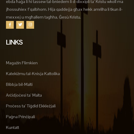
ebda ħaġa li hi tassew tal-bniedem li d-dixxipli ta’ Kristu wkoll ma
jħossuhiex f’qalbhom. Hija qaddejja għax hekk amrilha li tkun il-
mexxej u mgħallem tagħha, Ġesù Kristu.
LINKS
Magażin Flimkien
Katekiżmu tal-Knisja Kattolika
Bibbja bil-Malti
Arċidjoċesi ta’ Malta
Proċess ta’ Tiġdid Ekkleżjali
Paġna Prinċipali
Kuntatt