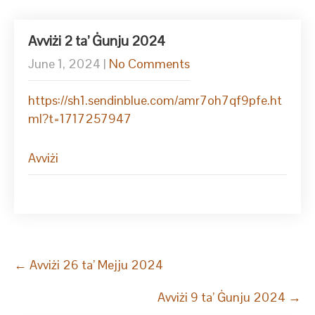
Avviżi 2 ta’ Ġunju 2024
June 1, 2024
|
No Comments
https://sh1.sendinblue.com/amr7oh7qf9pfe.ht
ml?t=1717257947
Avviżi
Post
←
Avviżi 26 ta’ Mejju 2024
navigation
Avviżi 9 ta’ Ġunju 2024
→