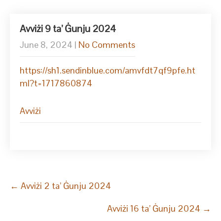
Avviżi 9 ta’ Ġunju 2024
June 8, 2024
|
No Comments
https://sh1.sendinblue.com/amvfdt7qf9pfe.ht
ml?t=1717860874
Avviżi
Post
←
Avviżi 2 ta’ Ġunju 2024
navigation
Avviżi 16 ta’ Ġunju 2024
→