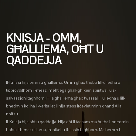
KNISJA - OMM,
GĦALLIEMA, OĦT U
QADDEJJA
Il-Knisja hija omm u għalliema. Omm għax tħobb lill-uliedha u
tipprovdilhom il-mezzi meħtieġa għall-għixien spiritwali u s-
salvazzjoni tagħhom. Hija għalliema għax twassal lil uliedha u lill-
bnedmin kollha il-veritajiet li hija stess irċeviet minn għand Alla
nnifsu.
Il-Knisja hija oħt u qaddejja. Hija oħt li taqsam ma ħutha l-bnedmin
l-oħra l-hena u t-tama, in-niket u tħassib tagħhom. Ma hemm l-