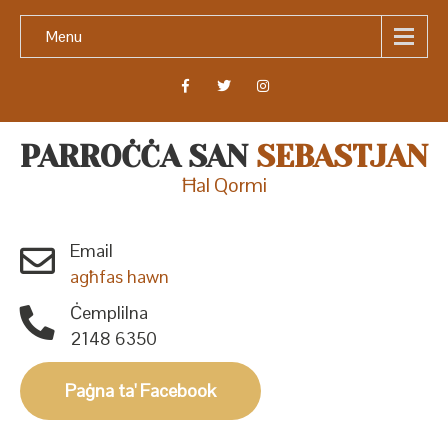
Menu
PARROĊĊA SAN
SEBASTJAN
Ħal Qormi
Email
agħfas hawn
Ċemplilna
2148 6350
Paġna ta' Facebook