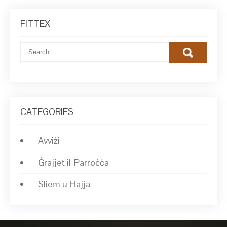
FITTEX
CATEGORIES
Avviżi
Ġrajjet il-Parroċċa
Sliem u Ħajja